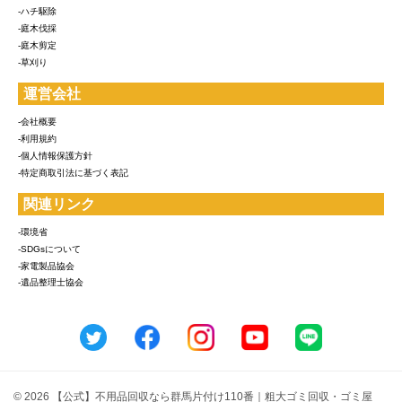
-ハチ駆除
-庭木伐採
-庭木剪定
-草刈り
運営会社
-会社概要
-利用規約
-個人情報保護方針
-特定商取引法に基づく表記
関連リンク
-環境省
-SDGsについて
-家電製品協会
-遺品整理士協会
© 2026 【公式】不用品回収なら群馬片付け110番｜粗大ゴミ回収・ゴミ屋