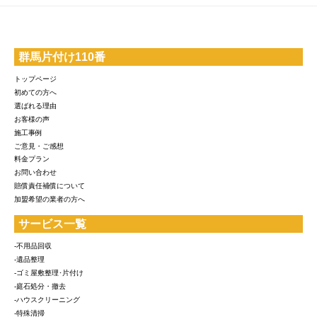
群馬片付け110番
トップページ
初めての方へ
選ばれる理由
お客様の声
施工事例
ご意見・ご感想
料金プラン
お問い合わせ
賠償責任補償について
加盟希望の業者の方へ
サービス一覧
-不用品回収
-遺品整理
-ゴミ屋敷整理･片付け
-庭石処分・撤去
-ハウスクリーニング
-特殊清掃