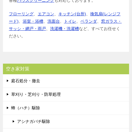
各種
ハウスクリーニング
も対応しております。
フローリング
、
エアコン
、
キッチン(台所)
、
換気扇(レンジフ
ード)
、
浴室・浴槽
、
洗面台
、
トイレ
、
ベランダ
、
窓ガラス・
サッシ・網戸・雨戸
、
洗濯機・洗濯槽
など、すべてお任せく
ださい。
空き家対策
庭石処分・撤去
草刈り・芝刈り・防草処理
蜂（ハチ）駆除
アシナガバチ駆除