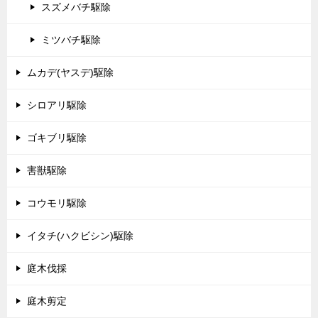
スズメバチ駆除
ミツバチ駆除
ムカデ(ヤスデ)駆除
シロアリ駆除
ゴキブリ駆除
害獣駆除
コウモリ駆除
イタチ(ハクビシン)駆除
庭木伐採
庭木剪定