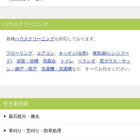
ハウスクリーニング
各種
ハウスクリーニング
も対応しております。
フローリング
、
エアコン
、
キッチン(台所)
、
換気扇(レンジフー
ド)
、
浴室・浴槽
、
洗面台
、
トイレ
、
ベランダ
、
窓ガラス・サッ
シ・網戸・雨戸
、
洗濯機・洗濯槽
など、すべてお任せください。
空き家対策
庭石処分・撤去
草刈り・芝刈り・防草処理