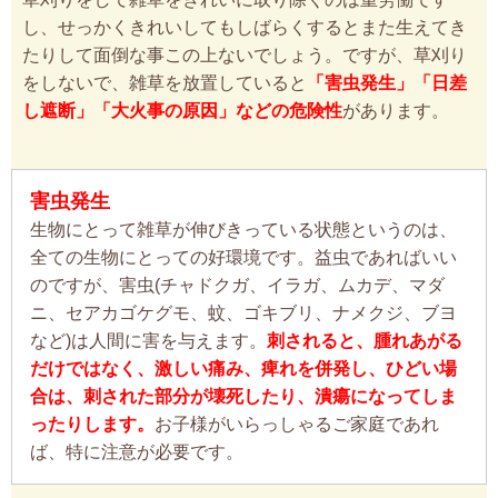
し、せっかくきれいしてもしばらくするとまた生えてき
たりして面倒な事この上ないでしょう。ですが、草刈り
をしないで、雑草を放置していると
「害虫発生」「日差
し遮断」「大火事の原因」などの危険性
があります。
害虫発生
生物にとって雑草が伸びきっている状態というのは、
全ての生物にとっての好環境です。益虫であればいい
のですが、害虫(チャドクガ、イラガ、ムカデ、マダ
ニ、セアカゴケグモ、蚊、ゴキブリ、ナメクジ、ブヨ
など)は人間に害を与えます。
刺されると、腫れあがる
だけではなく、激しい痛み、痺れを併発し、ひどい場
合は、刺された部分が壊死したり、潰瘍になってしま
ったりします。
お子様がいらっしゃるご家庭であれ
ば、特に注意が必要です。