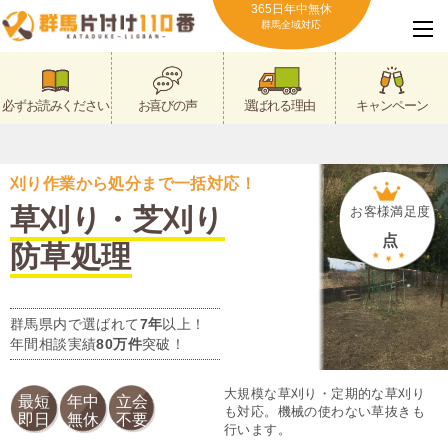
365日年中無休
群馬全域対応
必ずお読みください
お喜びの声
選ばれる理由
キャンペーン
刈り作業から処分まで一括対応！
草刈り・芝刈り
お客様満足度
点
防草処理
群馬県内で選ばれて
7年
以上！
年間相談実績
80万件
突破！
大規模な草刈り・定期的な草刈り
最短
年中
立会
も対応。機械の使わない草抜きも
即日
無休
不要
行います。