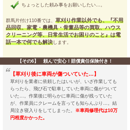
ちょっとした頼み事をお願いしたい…。
草刈り作業以外でも、『不用
群馬片付け110番では、
品回収、家電・農機具・骨董品等の買取、ハウス
クリーニング等、日常生活でお困りのこと』は電
話一本で何でも解決
します。
【その6】 頼んで安心！賠償責任保険付き！
【草刈り後に車両が傷ついていた…】
草刈りを業者に依頼したはいいが、いざ作業しても
らったら、飛び石で駐車していた車両に傷がついて
いた…。作業後に明らかに車両に傷が残っていた
が、作業員にクレームを言っても知らんぷり…。結
局泣き寝入りをしてしまった。
※車両修理代は10万
円程度かかった。