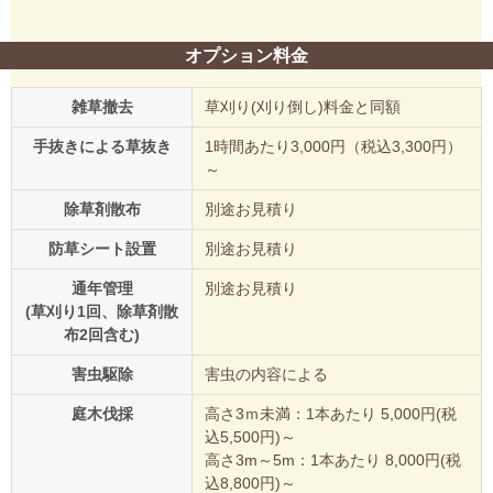
オプション料金
雑草撤去
草刈り(刈り倒し)料金と同額
手抜きによる草抜き
1時間あたり3,000円（税込3,300円）
～
除草剤散布
別途お見積り
防草シート設置
別途お見積り
通年管理
別途お見積り
(草刈り1回、除草剤散
布2回含む)
害虫駆除
害虫の内容による
庭木伐採
高さ3ｍ未満：1本あたり 5,000円(税
込5,500円)～
高さ3m～5m：1本あたり 8,000円(税
込8,800円)～