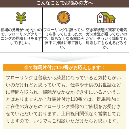
こんなことでお悩みの方へ
相場の見当がつかないの
フローリングに誤ってシ
空き家状態の実家で電気
で、フローリングクリー
ミを作ってしまったの
ガス水道が通ってないの
ニングの見積もりをまず
で、落ちなくなる前に今
だが、そういう場所でも
してほしい。
日中に掃除に来てほし
対応してもらえるだろう
い。
か。
全て群馬片付け110番がお応えします！
フローリングは普段から綺麗になっていると気持ちがい
いのだけれどと思っていても、仕事や子供のお世話など
に時間を取られ、掃除がなかなかできずにいるというこ
とはありませんか？群馬片付け110番では、群馬県内に
ご在住の方からのフローリング掃除のご依頼をお受けさ
せていただいております。土日祝日関係なく営業してお
りますので、いつでもご相談いただけたらと思います。