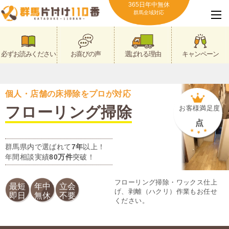
365日年中無休
群馬全域対応
必ずお読みください
お喜びの声
選ばれる理由
キャンペーン
個人・店舗の床掃除をプロが対応
フローリング掃除
お客様満足度
点
群馬県内で選ばれて
7年
以上！
年間相談実績
80万件
突破！
フローリング掃除・ワックス仕上
最短
年中
立会
げ、剥離（ハクリ）作業もお任せ
即日
無休
不要
ください。