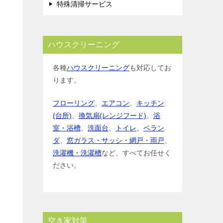
特殊清掃サービス
ハウスクリーニング
各種
ハウスクリーニング
も対応してお
ります。
フローリング
、
エアコン
、
キッチン
(台所)
、
換気扇(レンジフード)
、
浴
室・浴槽
、
洗面台
、
トイレ
、
ベラン
ダ
、
窓ガラス・サッシ・網戸・雨戸
、
洗濯機・洗濯槽
など、すべてお任せく
ださい。
空き家対策