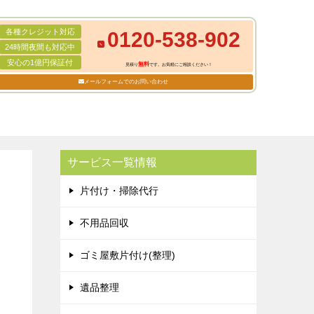
各種クレジット対応
0120-538-902
24時間夜間も対応中
安心の1億円保証付
無料
見積り
です。お気軽にご相談ください！
メールフォームでのお問い合わせ
サービス一覧情報
片付け・掃除代行
不用品回収
ゴミ屋敷片付け(整理)
遺品整理