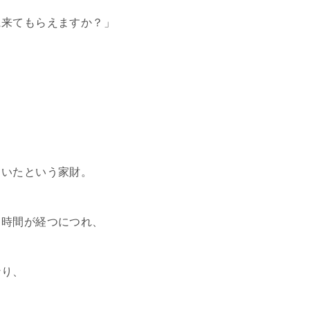
に来てもらえますか？」
ていたという家財。
、時間が経つにつれ、
なり、