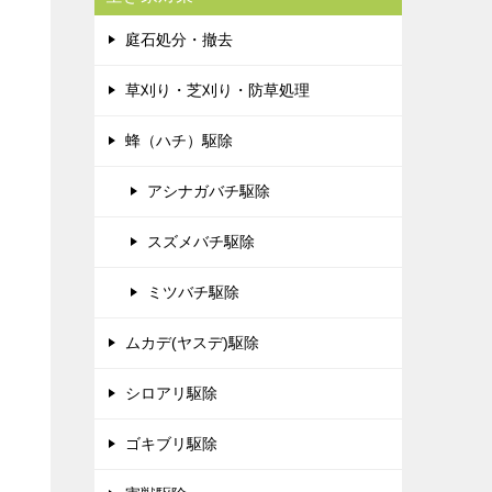
庭石処分・撤去
草刈り・芝刈り・防草処理
蜂（ハチ）駆除
アシナガバチ駆除
スズメバチ駆除
ミツバチ駆除
ムカデ(ヤスデ)駆除
シロアリ駆除
ゴキブリ駆除