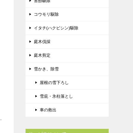
害獣駆除
コウモリ駆除
イタチ(ハクビシン)駆除
庭木伐採
庭木剪定
雪かき、除雪
屋根の雪下ろし
雪庇・氷柱落とし
車の救出