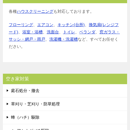
各種
ハウスクリーニング
も対応しております。
フローリング
、
エアコン
、
キッチン(台所)
、
換気扇(レンジフ
ード)
、
浴室・浴槽
、
洗面台
、
トイレ
、
ベランダ
、
窓ガラス・
サッシ・網戸・雨戸
、
洗濯機・洗濯槽
など、すべてお任せく
ださい。
空き家対策
庭石処分・撤去
草刈り・芝刈り・防草処理
蜂（ハチ）駆除