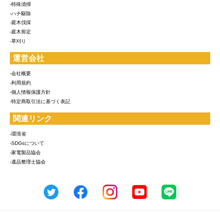
-特殊清掃
-ハチ駆除
-庭木伐採
-庭木剪定
-草刈り
運営会社
-会社概要
-利用規約
-個人情報保護方針
-特定商取引法に基づく表記
関連リンク
-環境省
-SDGsについて
-家電製品協会
-遺品整理士協会