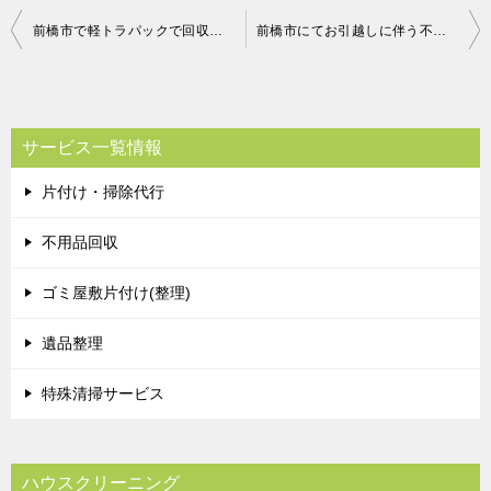
投
前橋市で軽トラパックで回収のご依頼 お客様の声
前橋市にてお引越しに伴う不用品回収のご依頼 匿名希望様の声
稿
ナ
ビ
サービス一覧情報
ゲ
片付け・掃除代行
ー
シ
不用品回収
ョ
ゴミ屋敷片付け(整理)
ン
遺品整理
特殊清掃サービス
ハウスクリーニング