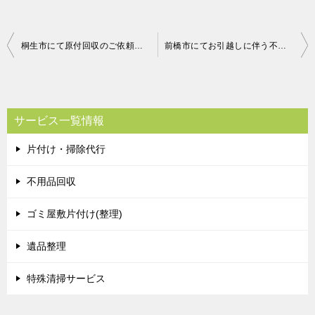
投
桐生市にて原付回収のご依頼 お客様の声
前橋市にてお引越しに伴う不用品回収（ソファー、家庭ゴミ、その他微調整）のご依頼 クリタ様の声
稿
ナ
ビ
サービス一覧情報
ゲ
片付け・掃除代行
ー
シ
不用品回収
ョ
ゴミ屋敷片付け(整理)
ン
遺品整理
特殊清掃サービス