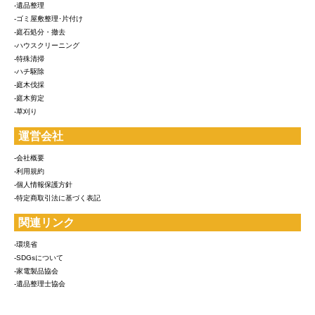
-遺品整理
-ゴミ屋敷整理･片付け
-庭石処分・撤去
-ハウスクリーニング
-特殊清掃
-ハチ駆除
-庭木伐採
-庭木剪定
-草刈り
運営会社
-会社概要
-利用規約
-個人情報保護方針
-特定商取引法に基づく表記
関連リンク
-環境省
-SDGsについて
-家電製品協会
-遺品整理士協会