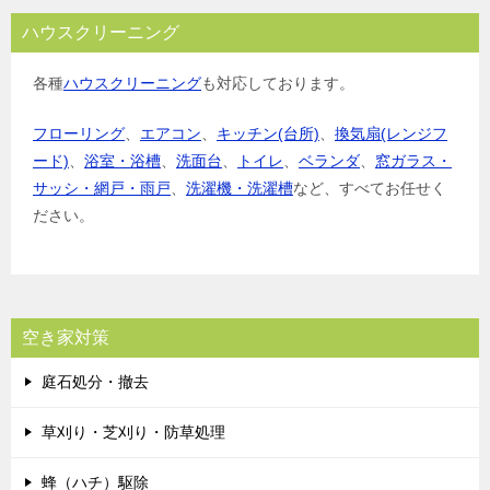
ハウスクリーニング
各種
ハウスクリーニング
も対応しております。
フローリング
、
エアコン
、
キッチン(台所)
、
換気扇(レンジフ
ード)
、
浴室・浴槽
、
洗面台
、
トイレ
、
ベランダ
、
窓ガラス・
サッシ・網戸・雨戸
、
洗濯機・洗濯槽
など、すべてお任せく
ださい。
空き家対策
庭石処分・撤去
草刈り・芝刈り・防草処理
蜂（ハチ）駆除