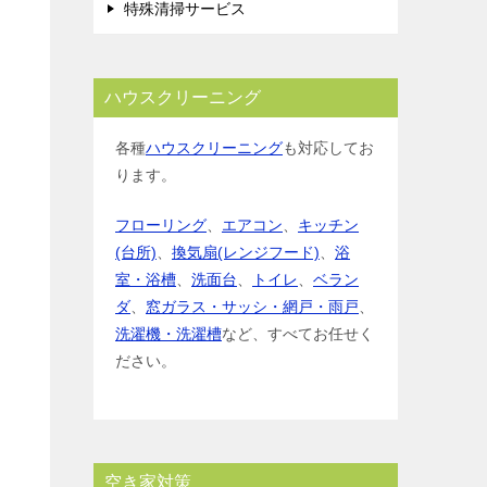
特殊清掃サービス
ハウスクリーニング
各種
ハウスクリーニング
も対応してお
ります。
フローリング
、
エアコン
、
キッチン
(台所)
、
換気扇(レンジフード)
、
浴
室・浴槽
、
洗面台
、
トイレ
、
ベラン
ダ
、
窓ガラス・サッシ・網戸・雨戸
、
洗濯機・洗濯槽
など、すべてお任せく
ださい。
空き家対策