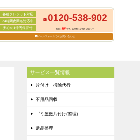
各種クレジット対応
0120-538-902
24時間夜間も対応中
安心の1億円保証付
無料
見積り
です。お気軽にご相談ください！
メールフォームでのお問い合わせ
サービス一覧情報
片付け・掃除代行
不用品回収
ゴミ屋敷片付け(整理)
遺品整理