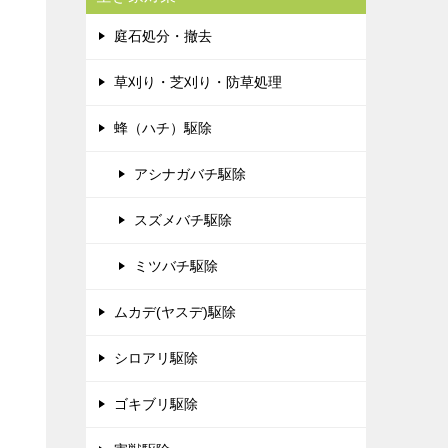
庭石処分・撤去
草刈り・芝刈り・防草処理
蜂（ハチ）駆除
アシナガバチ駆除
スズメバチ駆除
ミツバチ駆除
ムカデ(ヤスデ)駆除
シロアリ駆除
ゴキブリ駆除