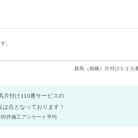
。
ます。
群馬（前橋）片付け１１０
馬片付け110番サービスの
点は
点となっております！
100件施工アンケート平均