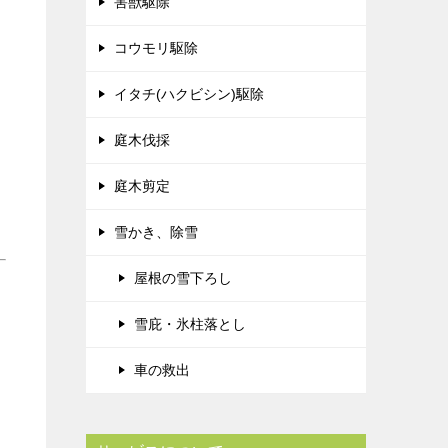
害獣駆除
コウモリ駆除
イタチ(ハクビシン)駆除
庭木伐採
庭木剪定
雪かき、除雪
屋根の雪下ろし
雪庇・氷柱落とし
車の救出