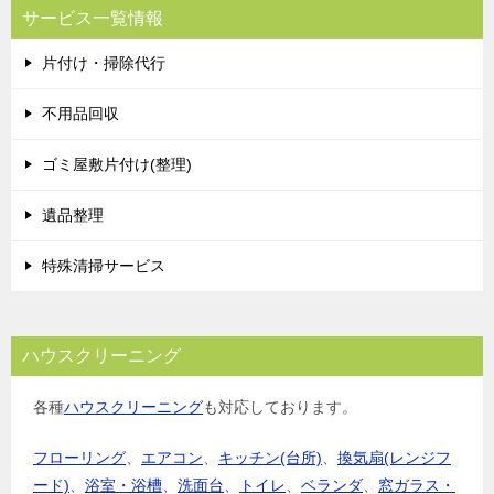
ビ
サービス一覧情報
ゲ
片付け・掃除代行
ー
シ
不用品回収
ョ
ゴミ屋敷片付け(整理)
ン
遺品整理
特殊清掃サービス
ハウスクリーニング
各種
ハウスクリーニング
も対応しております。
フローリング
、
エアコン
、
キッチン(台所)
、
換気扇(レンジフ
ード)
、
浴室・浴槽
、
洗面台
、
トイレ
、
ベランダ
、
窓ガラス・