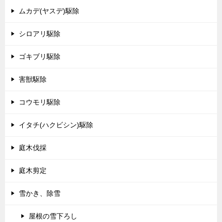
ムカデ(ヤスデ)駆除
シロアリ駆除
ゴキブリ駆除
害獣駆除
コウモリ駆除
イタチ(ハクビシン)駆除
庭木伐採
庭木剪定
雪かき、除雪
屋根の雪下ろし