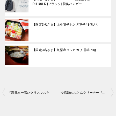
DH100-K [ブラック] 脱臭ハンガー
【限定3名さま】上生菓子おとぎ草子48個入り
【限定3名さま】魚沼産コシヒカリ 雪椿 5kg
投
『西日本一高いクリスマスケーキ』が限定1名様に当たる！最高級クリスマスケーキプレゼントキャンペーン！
今話題のふとんクリーナー『レイコップ』が限定１名様に当たる！
稿
ナ