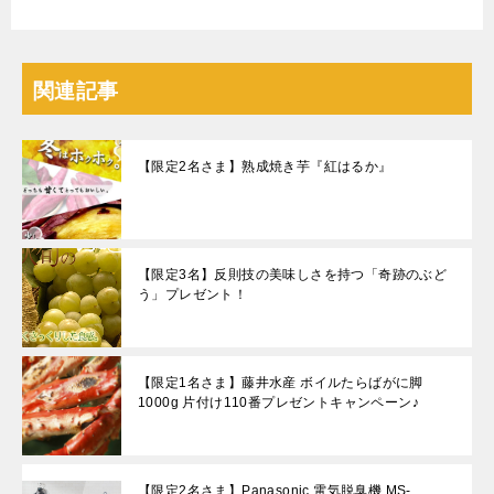
関連記事
【限定2名さま】熟成焼き芋『紅はるか』
【限定3名】反則技の美味しさを持つ「奇跡のぶど
う」プレゼント！
【限定1名さま】藤井水産 ボイルたらばがに脚
1000g 片付け110番プレゼントキャンペーン♪
【限定2名さま】Panasonic 電気脱臭機 MS-