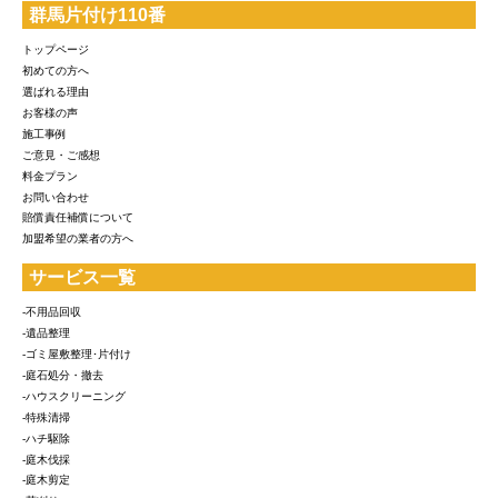
群馬片付け110番
トップページ
初めての方へ
選ばれる理由
お客様の声
施工事例
ご意見・ご感想
料金プラン
お問い合わせ
賠償責任補償について
加盟希望の業者の方へ
サービス一覧
-不用品回収
-遺品整理
-ゴミ屋敷整理･片付け
-庭石処分・撤去
-ハウスクリーニング
-特殊清掃
-ハチ駆除
-庭木伐採
-庭木剪定