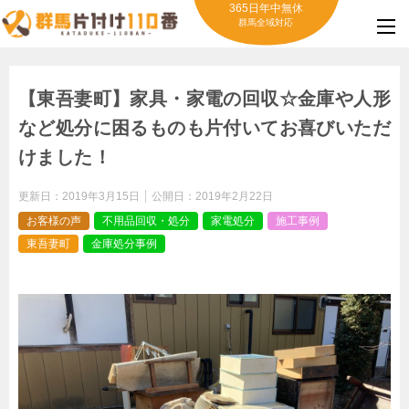
365日年中無休
群馬全域対応
【東吾妻町】家具・家電の回収☆金庫や人形
など処分に困るものも片付いてお喜びいただ
けました！
更新日：
2019年3月15日
公開日：
2019年2月22日
お客様の声
不用品回収・処分
家電処分
施工事例
東吾妻町
金庫処分事例