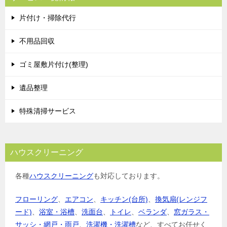
片付け・掃除代行
不用品回収
ゴミ屋敷片付け(整理)
遺品整理
特殊清掃サービス
ハウスクリーニング
各種
ハウスクリーニング
も対応しております。
フローリング
、
エアコン
、
キッチン(台所)
、
換気扇(レンジフ
ード)
、
浴室・浴槽
、
洗面台
、
トイレ
、
ベランダ
、
窓ガラス・
サッシ・網戸・雨戸
、
洗濯機・洗濯槽
など、すべてお任せく