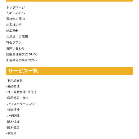
トップページ
初めての方へ
選ばれる理由
お客様の声
施工事例
ご意見・ご感想
料金プラン
お問い合わせ
賠償責任補償について
加盟希望の業者の方へ
サービス一覧
-不用品回収
-遺品整理
-ゴミ屋敷整理･片付け
-庭石処分・撤去
-ハウスクリーニング
-特殊清掃
-ハチ駆除
-庭木伐採
-庭木剪定
-草刈り