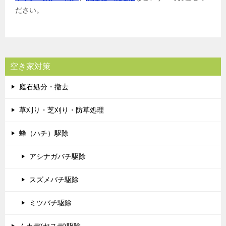
ださい。
空き家対策
庭石処分・撤去
草刈り・芝刈り・防草処理
蜂（ハチ）駆除
アシナガバチ駆除
スズメバチ駆除
ミツバチ駆除
ムカデ(ヤスデ)駆除