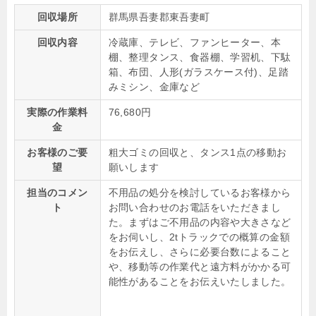
回収場所
群馬県吾妻郡東吾妻町
回収内容
冷蔵庫、テレビ、ファンヒーター、本
棚、整理タンス、食器棚、学習机、下駄
箱、布団、人形(ガラスケース付)、足踏
みミシン、金庫など
実際の作業料
76,680円
金
お客様のご要
粗大ゴミの回収と、タンス1点の移動お
望
願いします
担当のコメン
不用品の処分を検討しているお客様から
ト
お問い合わせのお電話をいただきまし
た。まずはご不用品の内容や大きさなど
をお伺いし、2tトラックでの概算の金額
をお伝えし、さらに必要台数によること
や、移動等の作業代と遠方料がかかる可
能性があることをお伝えいたしました。