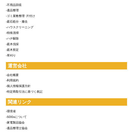
-不用品回収
-遺品整理
-ゴミ屋敷整理･片付け
-庭石処分・撤去
-ハウスクリーニング
-特殊清掃
-ハチ駆除
-庭木伐採
-庭木剪定
-草刈り
運営会社
-会社概要
-利用規約
-個人情報保護方針
-特定商取引法に基づく表記
関連リンク
-環境省
-SDGsについて
-家電製品協会
-遺品整理士協会