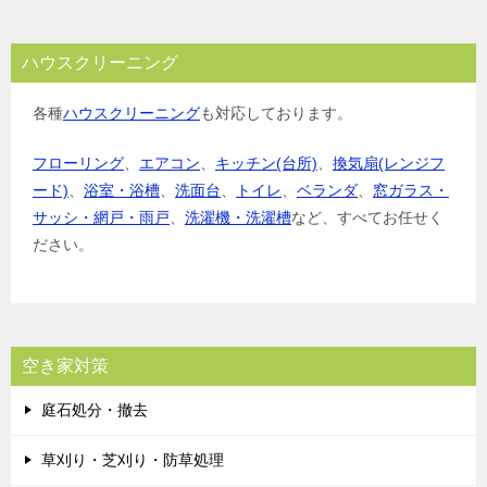
ハウスクリーニング
各種
ハウスクリーニング
も対応しております。
フローリング
、
エアコン
、
キッチン(台所)
、
換気扇(レンジフ
ード)
、
浴室・浴槽
、
洗面台
、
トイレ
、
ベランダ
、
窓ガラス・
サッシ・網戸・雨戸
、
洗濯機・洗濯槽
など、すべてお任せく
ださい。
空き家対策
庭石処分・撤去
草刈り・芝刈り・防草処理