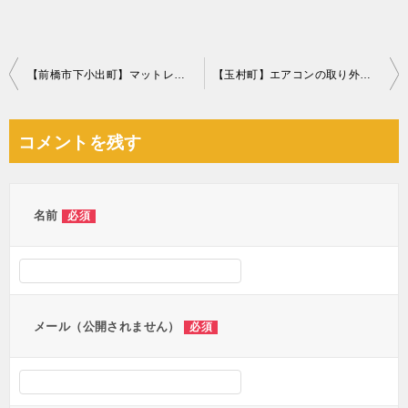
投
【前橋市下小出町】マットレスや冷蔵庫などの不用品回収 お客様の声
【玉村町】エアコンの取り外しと回収☆取り外しから全部一緒にお願いできて助かったとお喜びいただけました！
稿
ナ
コメントを残す
ビ
ゲ
ー
名前
必須
シ
ョ
ン
メール（公開されません）
必須