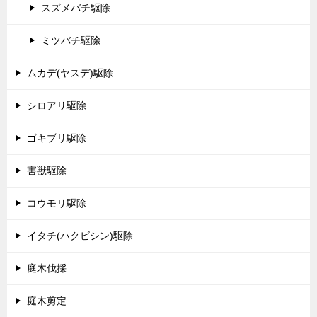
スズメバチ駆除
ミツバチ駆除
ムカデ(ヤスデ)駆除
シロアリ駆除
ゴキブリ駆除
害獣駆除
コウモリ駆除
イタチ(ハクビシン)駆除
庭木伐採
庭木剪定