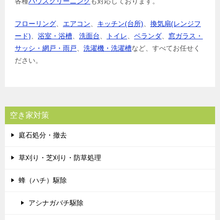
各種
ハウスクリーニング
も対応しております。
フローリング
、
エアコン
、
キッチン(台所)
、
換気扇(レンジフ
ード)
、
浴室・浴槽
、
洗面台
、
トイレ
、
ベランダ
、
窓ガラス・
サッシ・網戸・雨戸
、
洗濯機・洗濯槽
など、すべてお任せく
ださい。
空き家対策
庭石処分・撤去
草刈り・芝刈り・防草処理
蜂（ハチ）駆除
アシナガバチ駆除