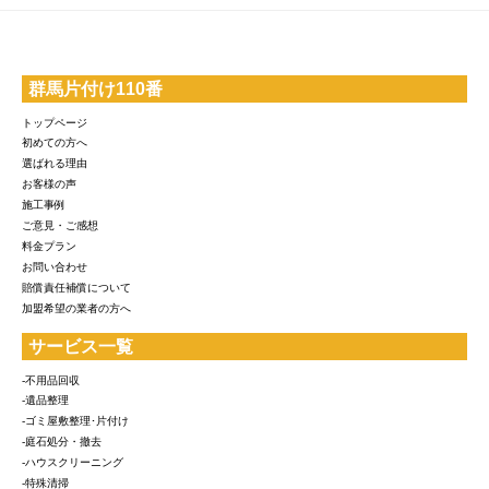
群馬片付け110番
トップページ
初めての方へ
選ばれる理由
お客様の声
施工事例
ご意見・ご感想
料金プラン
お問い合わせ
賠償責任補償について
加盟希望の業者の方へ
サービス一覧
-不用品回収
-遺品整理
-ゴミ屋敷整理･片付け
-庭石処分・撤去
-ハウスクリーニング
-特殊清掃