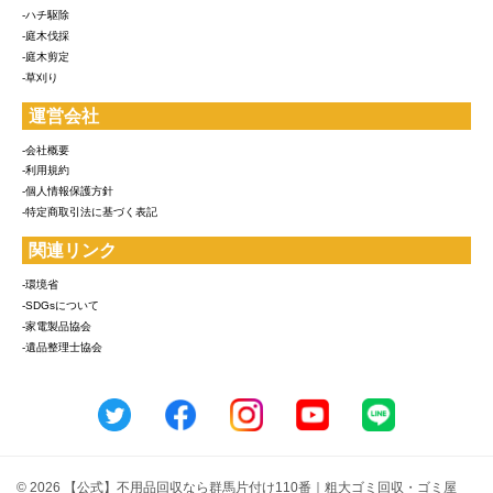
-ハチ駆除
-庭木伐採
-庭木剪定
-草刈り
運営会社
-会社概要
-利用規約
-個人情報保護方針
-特定商取引法に基づく表記
関連リンク
-環境省
-SDGsについて
-家電製品協会
-遺品整理士協会
© 2026 【公式】不用品回収なら群馬片付け110番｜粗大ゴミ回収・ゴミ屋