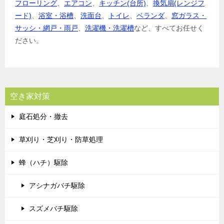
フローリング
、
エアコン
、
キッチン(台所)
、
換気扇(レンジフ
ード)
、
浴室・浴槽
、
洗面台
、
トイレ
、
ベランダ
、
窓ガラス・
サッシ・網戸・雨戸
、
洗濯機・洗濯槽
など、すべてお任せく
ださい。
空き家対策
庭石処分・撤去
草刈り・芝刈り・防草処理
蜂（ハチ）駆除
アシナガバチ駆除
スズメバチ駆除