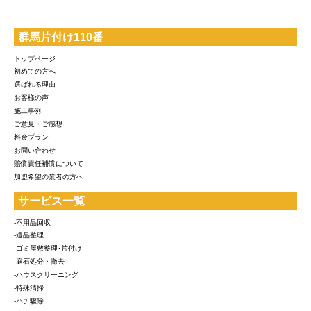
群馬片付け110番
トップページ
初めての方へ
選ばれる理由
お客様の声
施工事例
ご意見・ご感想
料金プラン
お問い合わせ
賠償責任補償について
加盟希望の業者の方へ
サービス一覧
-不用品回収
-遺品整理
-ゴミ屋敷整理･片付け
-庭石処分・撤去
-ハウスクリーニング
-特殊清掃
-ハチ駆除