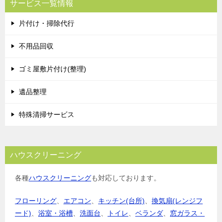
サービス一覧情報
片付け・掃除代行
不用品回収
ゴミ屋敷片付け(整理)
遺品整理
特殊清掃サービス
ハウスクリーニング
各種
ハウスクリーニング
も対応しております。
フローリング
、
エアコン
、
キッチン(台所)
、
換気扇(レンジフ
ード)
、
浴室・浴槽
、
洗面台
、
トイレ
、
ベランダ
、
窓ガラス・