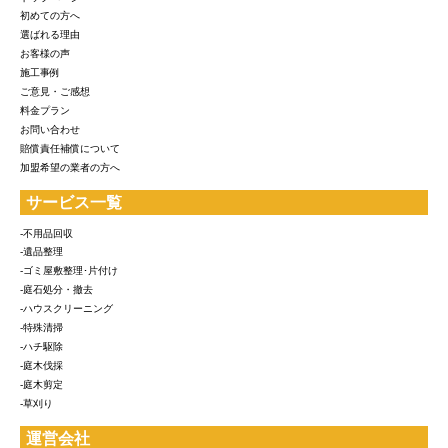
初めての方へ
選ばれる理由
お客様の声
施工事例
ご意見・ご感想
料金プラン
お問い合わせ
賠償責任補償について
加盟希望の業者の方へ
サービス一覧
-不用品回収
-遺品整理
-ゴミ屋敷整理･片付け
-庭石処分・撤去
-ハウスクリーニング
-特殊清掃
-ハチ駆除
-庭木伐採
-庭木剪定
-草刈り
運営会社