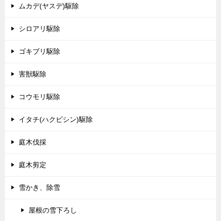
ムカデ(ヤスデ)駆除
シロアリ駆除
ゴキブリ駆除
害獣駆除
コウモリ駆除
イタチ(ハクビシン)駆除
庭木伐採
庭木剪定
雪かき、除雪
屋根の雪下ろし