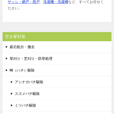
サッシ・網戸・雨戸
、
洗濯機・洗濯槽
など、すべてお任せく
ださい。
空き家対策
庭石処分・撤去
草刈り・芝刈り・防草処理
蜂（ハチ）駆除
アシナガバチ駆除
スズメバチ駆除
ミツバチ駆除