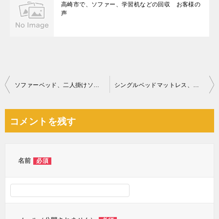
高崎市で、ソファー、学習机などの回収 お客様の
声
投
ソファーベッド、二人掛けソファーの回収・処分ご依頼 お客様の声
シングルベッドマットレス、スタンドミラー、収納ケース等の回収
稿
ナ
コメントを残す
ビ
ゲ
ー
名前
必須
シ
ョ
ン