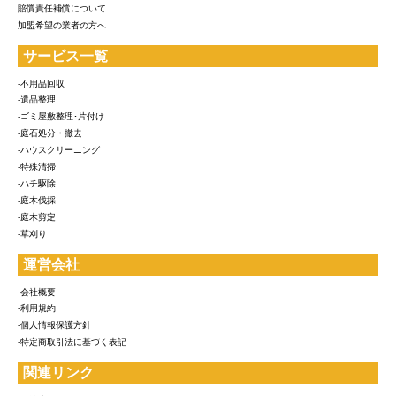
賠償責任補償について
加盟希望の業者の方へ
サービス一覧
-不用品回収
-遺品整理
-ゴミ屋敷整理･片付け
-庭石処分・撤去
-ハウスクリーニング
-特殊清掃
-ハチ駆除
-庭木伐採
-庭木剪定
-草刈り
運営会社
-会社概要
-利用規約
-個人情報保護方針
-特定商取引法に基づく表記
関連リンク