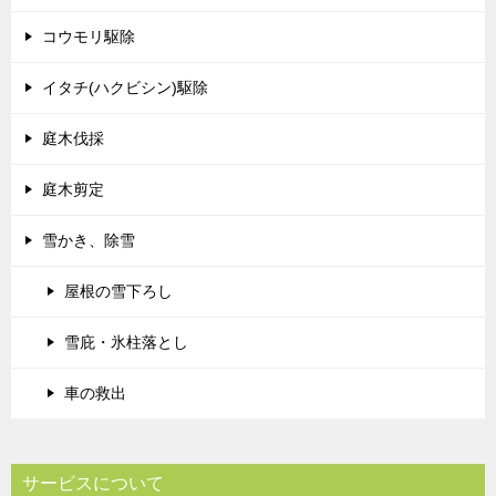
コウモリ駆除
イタチ(ハクビシン)駆除
庭木伐採
庭木剪定
雪かき、除雪
屋根の雪下ろし
雪庇・氷柱落とし
車の救出
サービスについて