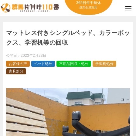
365日年中無休
群馬全域対応
マットレス付きシングルベッド、カラーボッ
クス、学習机等の回収
公開日：
2023年2月23日
お客様の声
ベッド処分
不用品回収・処分
学習机処分
家具処分