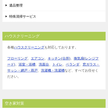
遺品整理
特殊清掃サービス
ハウスクリーニング
各種
ハウスクリーニング
も対応しております。
フローリング
、
エアコン
、
キッチン(台所)
、
換気扇(レンジフ
ード)
、
浴室・浴槽
、
洗面台
、
トイレ
、
ベランダ
、
窓ガラス・
サッシ・網戸・雨戸
、
洗濯機・洗濯槽
など、すべてお任せく
ださい。
空き家対策