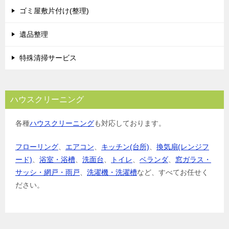
ゴミ屋敷片付け(整理)
遺品整理
特殊清掃サービス
ハウスクリーニング
各種
ハウスクリーニング
も対応しております。
フローリング
、
エアコン
、
キッチン(台所)
、
換気扇(レンジフ
ード)
、
浴室・浴槽
、
洗面台
、
トイレ
、
ベランダ
、
窓ガラス・
サッシ・網戸・雨戸
、
洗濯機・洗濯槽
など、すべてお任せく
ださい。