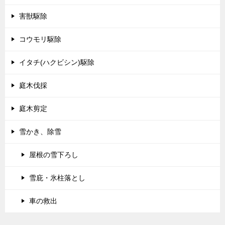
害獣駆除
コウモリ駆除
イタチ(ハクビシン)駆除
庭木伐採
庭木剪定
雪かき、除雪
屋根の雪下ろし
雪庇・氷柱落とし
車の救出