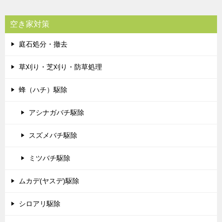
空き家対策
庭石処分・撤去
草刈り・芝刈り・防草処理
蜂（ハチ）駆除
アシナガバチ駆除
スズメバチ駆除
ミツバチ駆除
ムカデ(ヤスデ)駆除
シロアリ駆除