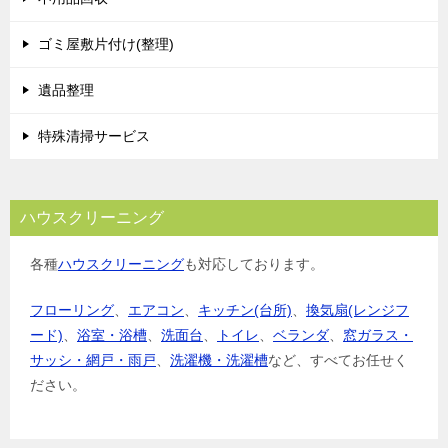
ゴミ屋敷片付け(整理)
遺品整理
特殊清掃サービス
ハウスクリーニング
各種
ハウスクリーニング
も対応しております。
フローリング
、
エアコン
、
キッチン(台所)
、
換気扇(レンジフ
ード)
、
浴室・浴槽
、
洗面台
、
トイレ
、
ベランダ
、
窓ガラス・
サッシ・網戸・雨戸
、
洗濯機・洗濯槽
など、すべてお任せく
ださい。