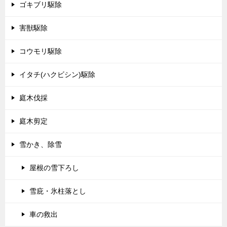
ゴキブリ駆除
害獣駆除
コウモリ駆除
イタチ(ハクビシン)駆除
庭木伐採
庭木剪定
雪かき、除雪
屋根の雪下ろし
雪庇・氷柱落とし
車の救出