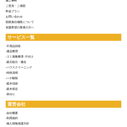
施工事例
ご意見・ご感想
料金プラン
お問い合わせ
賠償責任補償について
加盟希望の業者の方へ
サービス一覧
-不用品回収
-遺品整理
-ゴミ屋敷整理･片付け
-庭石処分・撤去
-ハウスクリーニング
-特殊清掃
-ハチ駆除
-庭木伐採
-庭木剪定
-草刈り
運営会社
-会社概要
-利用規約
-個人情報保護方針