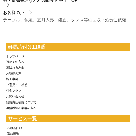
敷・遺品整理など24時間受付中！
TOP
お客様の声
テーブル、仏壇、五月人形、鏡台、タンス等の回収・処分ご依頼
群馬片付け110番
トップページ
初めての方へ
選ばれる理由
お客様の声
施工事例
ご意見・ご感想
料金プラン
お問い合わせ
賠償責任補償について
加盟希望の業者の方へ
サービス一覧
-不用品回収
-遺品整理