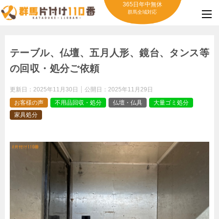
365日年中無休
群馬全域対応
テーブル、仏壇、五月人形、鏡台、タンス等
の回収・処分ご依頼
更新日：
2025年11月30日
公開日：
2025年11月29日
お客様の声
不用品回収・処分
仏壇・仏具
大量ゴミ処分
家具処分