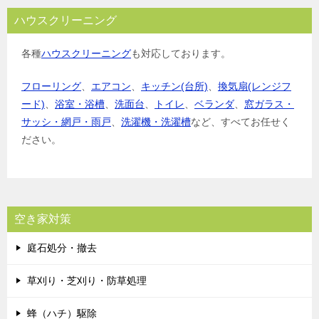
ハウスクリーニング
各種
ハウスクリーニング
も対応しております。
フローリング
、
エアコン
、
キッチン(台所)
、
換気扇(レンジフ
ード)
、
浴室・浴槽
、
洗面台
、
トイレ
、
ベランダ
、
窓ガラス・
サッシ・網戸・雨戸
、
洗濯機・洗濯槽
など、すべてお任せく
ださい。
空き家対策
庭石処分・撤去
草刈り・芝刈り・防草処理
蜂（ハチ）駆除