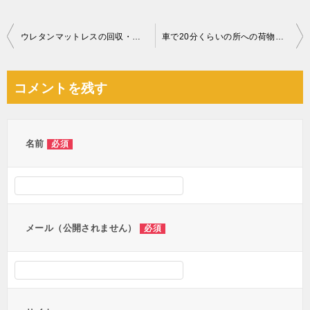
投
ウレタンマットレスの回収・処分ご依頼 お客様の声
車で20分くらいの所への荷物の運搬作業ご依頼 お客様の声
稿
ナ
コメントを残す
ビ
ゲ
ー
名前
必須
シ
ョ
ン
メール（公開されません）
必須