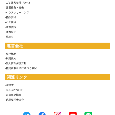
-ゴミ屋敷整理･片付け
-庭石処分・撤去
-ハウスクリーニング
-特殊清掃
-ハチ駆除
-庭木伐採
-庭木剪定
-草刈り
運営会社
-会社概要
-利用規約
-個人情報保護方針
-特定商取引法に基づく表記
関連リンク
-環境省
-SDGsについて
-家電製品協会
-遺品整理士協会