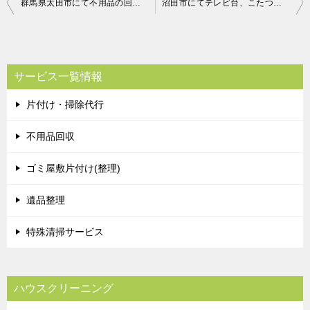
投
群馬県太田市にて不用品の回収 お客様の声
沼田市にてテレビ台、こたつ等回収のご依頼 お客様の声
稿
ナ
ビ
サービス一覧情報
ゲ
片付け・掃除代行
ー
シ
不用品回収
ョ
ゴミ屋敷片付け(整理)
ン
遺品整理
特殊清掃サービス
ハウスクリーニング