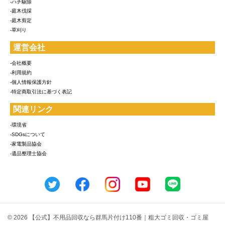
-ハチ駆除
-庭木伐採
-庭木剪定
-草刈り
運営会社
-会社概要
-利用規約
-個人情報保護方針
-特定商取引法に基づく表記
関連リンク
-環境省
-SDGsについて
-家電製品協会
-遺品整理士協会
© 2026 【公式】不用品回収なら群馬片付け110番｜粗大ゴミ回収・ゴミ屋