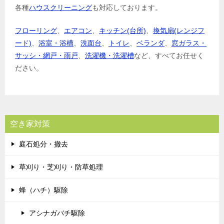
各種
ハウスクリーニング
も対応しております。
フローリング
、
エアコン
、
キッチン(台所)
、
換気扇(レンジフ
ード)
、
浴室・浴槽
、
洗面台
、
トイレ
、
ベランダ
、
窓ガラス・
サッシ・網戸・雨戸
、
洗濯機・洗濯槽
など、すべてお任せく
ださい。
空き家対策
庭石処分・撤去
草刈り・芝刈り・防草処理
蜂（ハチ）駆除
アシナガバチ駆除