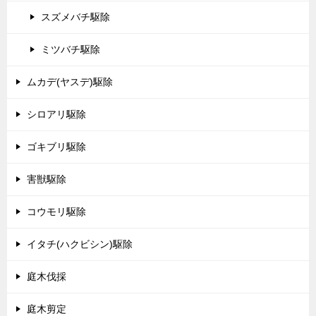
スズメバチ駆除
ミツバチ駆除
ムカデ(ヤスデ)駆除
シロアリ駆除
ゴキブリ駆除
害獣駆除
コウモリ駆除
イタチ(ハクビシン)駆除
庭木伐採
庭木剪定