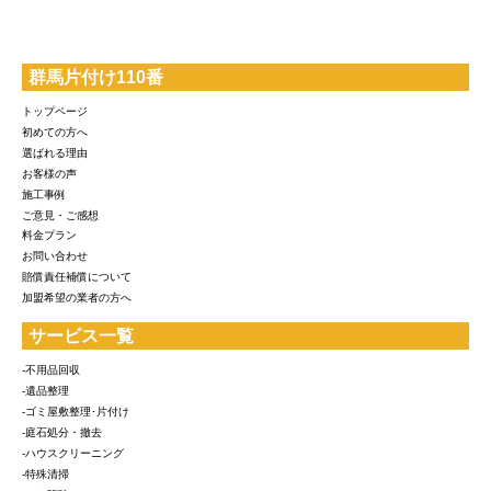
群馬片付け110番
トップページ
初めての方へ
選ばれる理由
お客様の声
施工事例
ご意見・ご感想
料金プラン
お問い合わせ
賠償責任補償について
加盟希望の業者の方へ
サービス一覧
-不用品回収
-遺品整理
-ゴミ屋敷整理･片付け
-庭石処分・撤去
-ハウスクリーニング
-特殊清掃