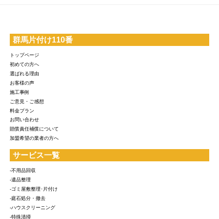
群馬片付け110番
トップページ
初めての方へ
選ばれる理由
お客様の声
施工事例
ご意見・ご感想
料金プラン
お問い合わせ
賠償責任補償について
加盟希望の業者の方へ
サービス一覧
-不用品回収
-遺品整理
-ゴミ屋敷整理･片付け
-庭石処分・撤去
-ハウスクリーニング
-特殊清掃