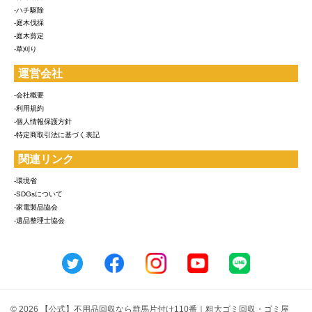
-ハチ駆除
-庭木伐採
-庭木剪定
-草刈り
運営会社
-会社概要
-利用規約
-個人情報保護方針
-特定商取引法に基づく表記
関連リンク
-環境省
-SDGsについて
-家電製品協会
-遺品整理士協会
© 2026 【公式】不用品回収なら群馬片付け110番｜粗大ゴミ回収・ゴミ屋