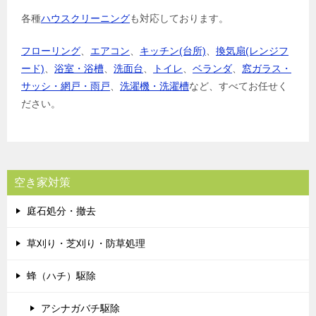
各種
ハウスクリーニング
も対応しております。
フローリング
、
エアコン
、
キッチン(台所)
、
換気扇(レンジフ
ード)
、
浴室・浴槽
、
洗面台
、
トイレ
、
ベランダ
、
窓ガラス・
サッシ・網戸・雨戸
、
洗濯機・洗濯槽
など、すべてお任せく
ださい。
空き家対策
庭石処分・撤去
草刈り・芝刈り・防草処理
蜂（ハチ）駆除
アシナガバチ駆除