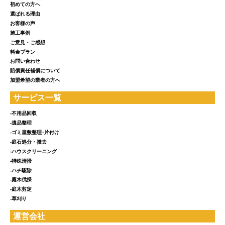
初めての方へ
選ばれる理由
お客様の声
施工事例
ご意見・ご感想
料金プラン
お問い合わせ
賠償責任補償について
加盟希望の業者の方へ
サービス一覧
-不用品回収
-遺品整理
-ゴミ屋敷整理･片付け
-庭石処分・撤去
-ハウスクリーニング
-特殊清掃
-ハチ駆除
-庭木伐採
-庭木剪定
-草刈り
運営会社