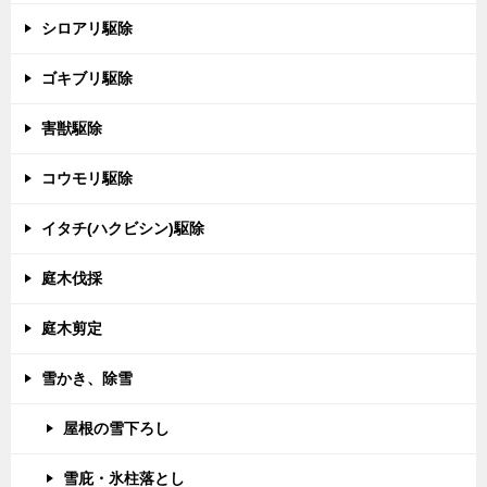
シロアリ駆除
ゴキブリ駆除
害獣駆除
コウモリ駆除
イタチ(ハクビシン)駆除
庭木伐採
庭木剪定
雪かき、除雪
屋根の雪下ろし
雪庇・氷柱落とし