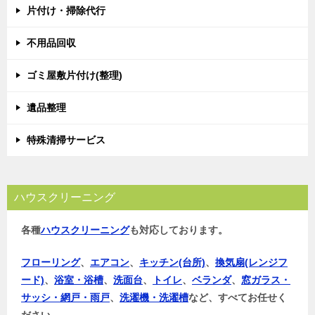
片付け・掃除代行
ー
シ
不用品回収
ョ
ゴミ屋敷片付け(整理)
ン
遺品整理
特殊清掃サービス
ハウスクリーニング
各種
ハウスクリーニング
も対応しております。
フローリング
、
エアコン
、
キッチン(台所)
、
換気扇(レンジフ
ード)
、
浴室・浴槽
、
洗面台
、
トイレ
、
ベランダ
、
窓ガラス・
サッシ・網戸・雨戸
、
洗濯機・洗濯槽
など、すべてお任せく