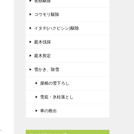
害獣駆除
コウモリ駆除
イタチ(ハクビシン)駆除
庭木伐採
庭木剪定
雪かき、除雪
屋根の雪下ろし
雪庇・氷柱落とし
車の救出