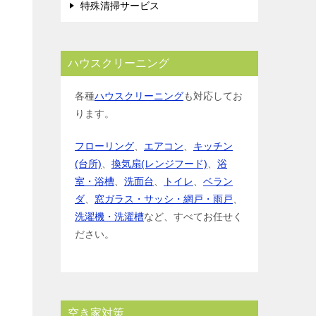
特殊清掃サービス
ハウスクリーニング
各種
ハウスクリーニング
も対応してお
ります。
フローリング
、
エアコン
、
キッチン
(台所)
、
換気扇(レンジフード)
、
浴
室・浴槽
、
洗面台
、
トイレ
、
ベラン
ダ
、
窓ガラス・サッシ・網戸・雨戸
、
洗濯機・洗濯槽
など、すべてお任せく
ださい。
空き家対策