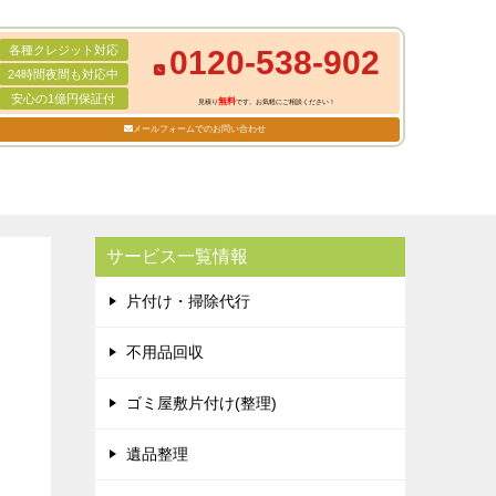
各種クレジット対応
0120-538-902
24時間夜間も対応中
安心の1億円保証付
無料
見積り
です。お気軽にご相談ください！
メールフォームでのお問い合わせ
サービス一覧情報
片付け・掃除代行
不用品回収
ゴミ屋敷片付け(整理)
遺品整理