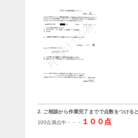
2. ご相談から作業完了までで点数をつける
１００点
100点満点中・・・