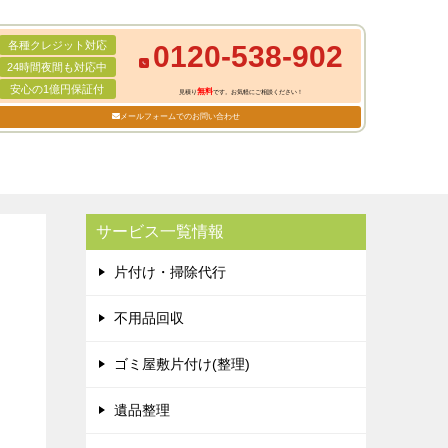
各種クレジット対応
0120-538-902
24時間夜間も対応中
安心の1億円保証付
無料
見積り
です。お気軽にご相談ください！
メールフォームでのお問い合わせ
サービス一覧情報
片付け・掃除代行
不用品回収
ゴミ屋敷片付け(整理)
遺品整理