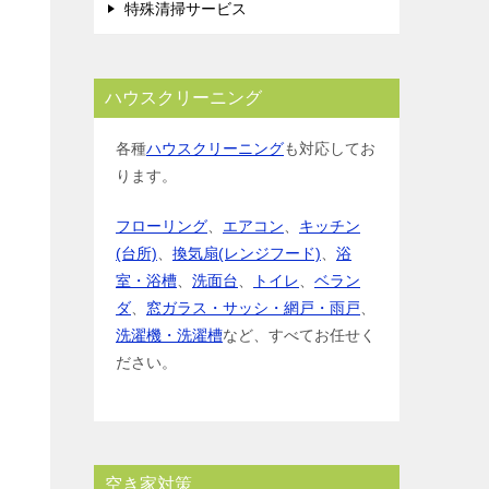
特殊清掃サービス
ハウスクリーニング
各種
ハウスクリーニング
も対応してお
ります。
フローリング
、
エアコン
、
キッチン
(台所)
、
換気扇(レンジフード)
、
浴
室・浴槽
、
洗面台
、
トイレ
、
ベラン
ダ
、
窓ガラス・サッシ・網戸・雨戸
、
洗濯機・洗濯槽
など、すべてお任せく
ださい。
空き家対策