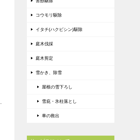
害獣駆除
コウモリ駆除
イタチ(ハクビシン)駆除
庭木伐採
庭木剪定
雪かき、除雪
屋根の雪下ろし
雪庇・氷柱落とし
車の救出