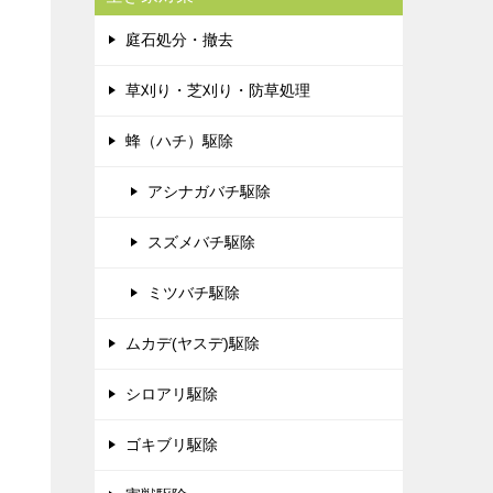
庭石処分・撤去
草刈り・芝刈り・防草処理
蜂（ハチ）駆除
アシナガバチ駆除
スズメバチ駆除
ミツバチ駆除
ムカデ(ヤスデ)駆除
シロアリ駆除
ゴキブリ駆除