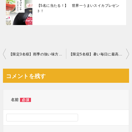
【5名に当たる！】 世界一うまいスイカプレゼン
ト！
投
【限定3名様】雨季の強い味方！コンプレッサー式 パワフル除湿機片付け
【限定5名様】暑い毎日に最高！京橋千疋屋アイスクリーム＆シャーベット詰め合わせ
稿
ナ
コメントを残す
ビ
ゲ
ー
名前
必須
シ
ョ
ン