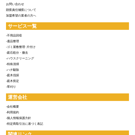
お問い合わせ
賠償責任補償について
加盟希望の業者の方へ
サービス一覧
-不用品回収
-遺品整理
-ゴミ屋敷整理･片付け
-庭石処分・撤去
-ハウスクリーニング
-特殊清掃
-ハチ駆除
-庭木伐採
-庭木剪定
-草刈り
運営会社
-会社概要
-利用規約
-個人情報保護方針
-特定商取引法に基づく表記
関連リンク