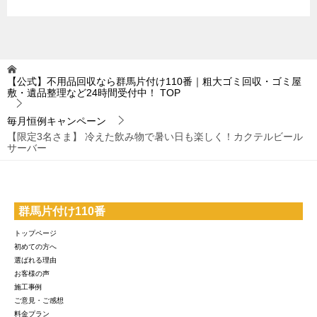
【公式】不用品回収なら群馬片付け110番｜粗大ゴミ回収・ゴミ屋
敷・遺品整理など24時間受付中！
TOP
毎月恒例キャンペーン
【限定3名さま】 冷えた飲み物で暑い日も楽しく！カクテルビール
サーバー
群馬片付け110番
トップページ
初めての方へ
選ばれる理由
お客様の声
施工事例
ご意見・ご感想
料金プラン