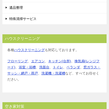
遺品整理
特殊清掃サービス
ハウスクリーニング
各種
ハウスクリーニング
も対応しております。
フローリング
、
エアコン
、
キッチン(台所)
、
換気扇(レンジフ
ード)
、
浴室・浴槽
、
洗面台
、
トイレ
、
ベランダ
、
窓ガラス・
サッシ・網戸・雨戸
、
洗濯機・洗濯槽
など、すべてお任せく
ださい。
空き家対策