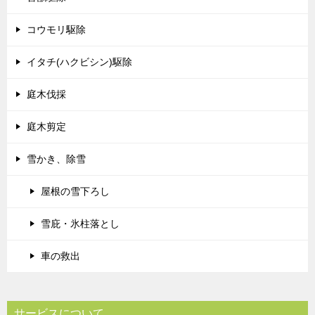
コウモリ駆除
イタチ(ハクビシン)駆除
庭木伐採
庭木剪定
雪かき、除雪
屋根の雪下ろし
雪庇・氷柱落とし
車の救出
サービスについて