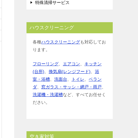
特殊清掃サービス
ハウスクリーニング
各種
ハウスクリーニング
も対応してお
ります。
フローリング
、
エアコン
、
キッチン
(台所)
、
換気扇(レンジフード)
、
浴
室・浴槽
、
洗面台
、
トイレ
、
ベラン
ダ
、
窓ガラス・サッシ・網戸・雨戸
、
洗濯機・洗濯槽
など、すべてお任せく
ださい。
空き家対策