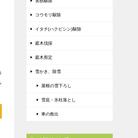
害獣駆除
コウモリ駆除
イタチ(ハクビシン)駆除
庭木伐採
庭木剪定
雪かき、除雪
わ
れ
屋根の雪下ろし
雪庇・氷柱落とし
車の救出