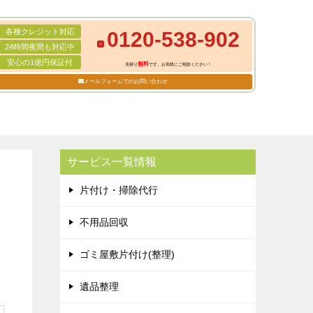
各種クレジット対応
0120-538-902
24時間夜間も対応中
安心の1億円保証付
無料
見積り
です。お気軽にご相談ください！
メールフォームでのお問い合わせ
サービス一覧情報
片付け・掃除代行
不用品回収
ゴミ屋敷片付け(整理)
遺品整理