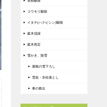
害獣駆除
コウモリ駆除
イタチ(ハクビシン)駆除
庭木伐採
庭木剪定
雪かき、除雪
屋根の雪下ろし
雪庇・氷柱落とし
車の救出