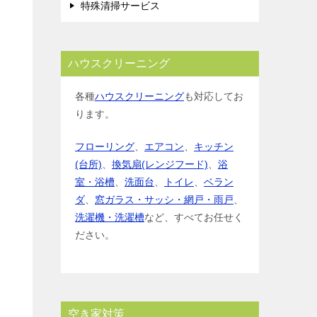
特殊清掃サービス
ハウスクリーニング
各種
ハウスクリーニング
も対応してお
ります。
フローリング
、
エアコン
、
キッチン
(台所)
、
換気扇(レンジフード)
、
浴
室・浴槽
、
洗面台
、
トイレ
、
ベラン
ダ
、
窓ガラス・サッシ・網戸・雨戸
、
洗濯機・洗濯槽
など、すべてお任せく
ださい。
空き家対策