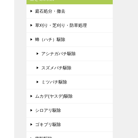
庭石処分・撤去
草刈り・芝刈り・防草処理
蜂（ハチ）駆除
アシナガバチ駆除
スズメバチ駆除
ミツバチ駆除
ムカデ(ヤスデ)駆除
シロアリ駆除
ゴキブリ駆除