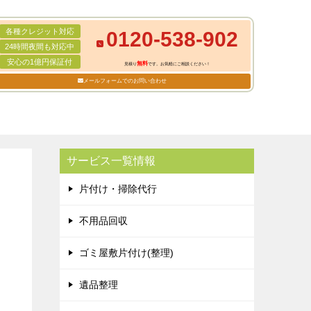
各種クレジット対応
0120-538-902
24時間夜間も対応中
安心の1億円保証付
無料
見積り
です。お気軽にご相談ください！
メールフォームでのお問い合わせ
サービス一覧情報
片付け・掃除代行
不用品回収
ゴミ屋敷片付け(整理)
遺品整理