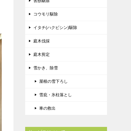
害獣駆除
コウモリ駆除
イタチ(ハクビシン)駆除
庭木伐採
庭木剪定
雪かき、除雪
屋根の雪下ろし
雪庇・氷柱落とし
車の救出