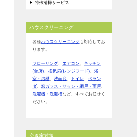
特殊清掃サービス
ハウスクリーニング
各種
ハウスクリーニング
も対応してお
ります。
フローリング
、
エアコン
、
キッチン
(台所)
、
換気扇(レンジフード)
、
浴
室・浴槽
、
洗面台
、
トイレ
、
ベラン
ダ
、
窓ガラス・サッシ・網戸・雨戸
、
洗濯機・洗濯槽
など、すべてお任せく
ださい。
空き家対策