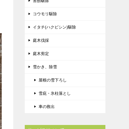
害獣駆除
コウモリ駆除
イタチ(ハクビシン)駆除
庭木伐採
庭木剪定
雪かき、除雪
屋根の雪下ろし
雪庇・氷柱落とし
車の救出