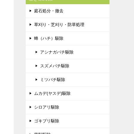
庭石処分・撤去
草刈り・芝刈り・防草処理
蜂（ハチ）駆除
アシナガバチ駆除
スズメバチ駆除
ミツバチ駆除
ムカデ(ヤスデ)駆除
シロアリ駆除
ゴキブリ駆除