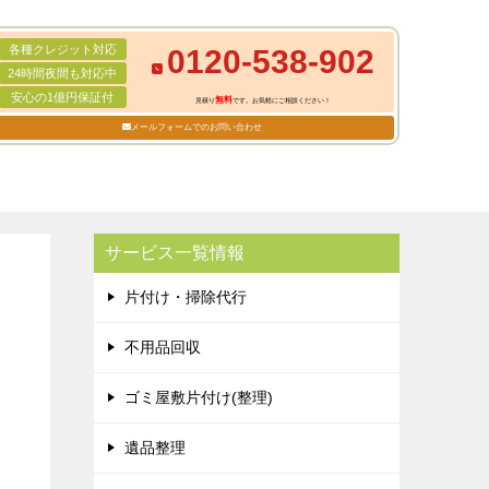
各種クレジット対応
0120-538-902
24時間夜間も対応中
安心の1億円保証付
無料
見積り
です。お気軽にご相談ください！
メールフォームでのお問い合わせ
サービス一覧情報
片付け・掃除代行
不用品回収
ゴミ屋敷片付け(整理)
遺品整理