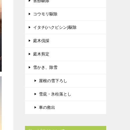
害獣駆除
コウモリ駆除
イタチ(ハクビシン)駆除
庭木伐採
庭木剪定
雪かき、除雪
屋根の雪下ろし
雪庇・氷柱落とし
車の救出