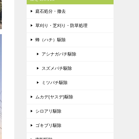
庭石処分・撤去
草刈り・芝刈り・防草処理
蜂（ハチ）駆除
アシナガバチ駆除
スズメバチ駆除
ミツバチ駆除
ムカデ(ヤスデ)駆除
シロアリ駆除
ゴキブリ駆除