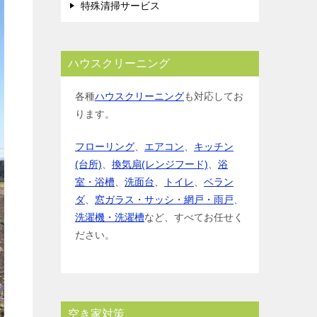
特殊清掃サービス
ハウスクリーニング
各種
ハウスクリーニング
も対応してお
ります。
フローリング
、
エアコン
、
キッチン
(台所)
、
換気扇(レンジフード)
、
浴
室・浴槽
、
洗面台
、
トイレ
、
ベラン
ダ
、
窓ガラス・サッシ・網戸・雨戸
、
洗濯機・洗濯槽
など、すべてお任せく
ださい。
空き家対策