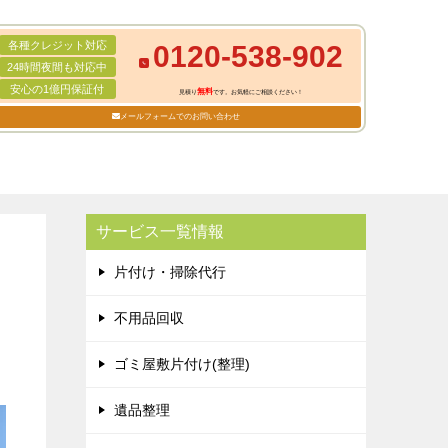
各種クレジット対応
0120-538-902
24時間夜間も対応中
安心の1億円保証付
無料
見積り
です。お気軽にご相談ください！
メールフォームでのお問い合わせ
サービス一覧情報
片付け・掃除代行
不用品回収
ゴミ屋敷片付け(整理)
遺品整理