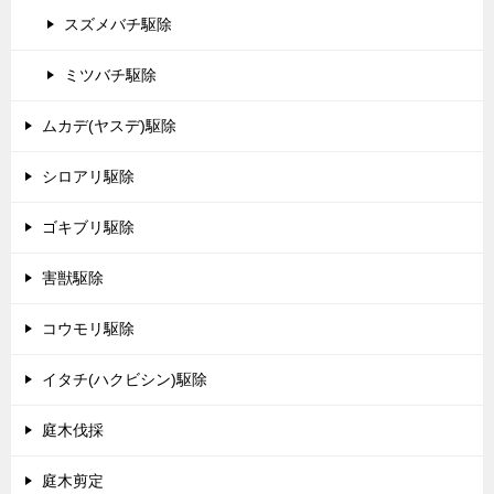
スズメバチ駆除
ミツバチ駆除
ムカデ(ヤスデ)駆除
シロアリ駆除
ゴキブリ駆除
害獣駆除
コウモリ駆除
イタチ(ハクビシン)駆除
庭木伐採
庭木剪定