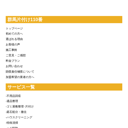
群馬片付け110番
トップページ
初めての方へ
選ばれる理由
お客様の声
施工事例
ご意見・ご感想
料金プラン
お問い合わせ
賠償責任補償について
加盟希望の業者の方へ
サービス一覧
-不用品回収
-遺品整理
-ゴミ屋敷整理･片付け
-庭石処分・撤去
-ハウスクリーニング
-特殊清掃