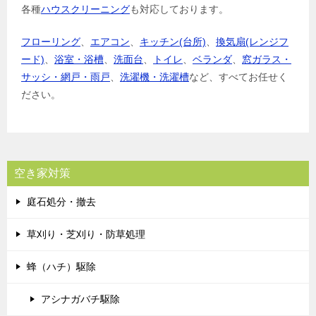
各種
ハウスクリーニング
も対応しております。
フローリング
、
エアコン
、
キッチン(台所)
、
換気扇(レンジフ
ード)
、
浴室・浴槽
、
洗面台
、
トイレ
、
ベランダ
、
窓ガラス・
サッシ・網戸・雨戸
、
洗濯機・洗濯槽
など、すべてお任せく
ださい。
空き家対策
庭石処分・撤去
草刈り・芝刈り・防草処理
蜂（ハチ）駆除
アシナガバチ駆除