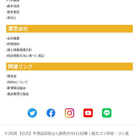
-ハチ駆除
-庭木伐採
-庭木剪定
-草刈り
運営会社
-会社概要
-利用規約
-個人情報保護方針
-特定商取引法に基づく表記
関連リンク
-環境省
-SDGsについて
-家電製品協会
-遺品整理士協会
© 2026 【公式】不用品回収なら群馬片付け110番｜粗大ゴミ回収・ゴミ屋