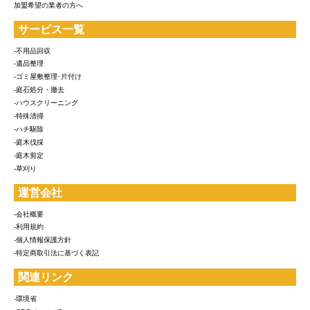
加盟希望の業者の方へ
サービス一覧
-不用品回収
-遺品整理
-ゴミ屋敷整理･片付け
-庭石処分・撤去
-ハウスクリーニング
-特殊清掃
-ハチ駆除
-庭木伐採
-庭木剪定
-草刈り
運営会社
-会社概要
-利用規約
-個人情報保護方針
-特定商取引法に基づく表記
関連リンク
-環境省