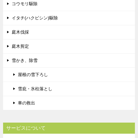
コウモリ駆除
イタチ(ハクビシン)駆除
庭木伐採
庭木剪定
雪かき、除雪
屋根の雪下ろし
雪庇・氷柱落とし
車の救出
サービスについて