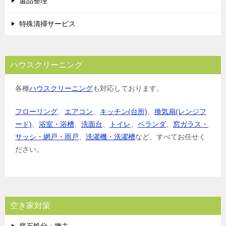
遺品整理
特殊清掃サービス
ハウスクリーニング
各種
ハウスクリーニング
も対応しております。
フローリング
、
エアコン
、
キッチン(台所)
、
換気扇(レンジフ
ード)
、
浴室・浴槽
、
洗面台
、
トイレ
、
ベランダ
、
窓ガラス・
サッシ・網戸・雨戸
、
洗濯機・洗濯槽
など、すべてお任せく
ださい。
空き家対策
庭石処分・撤去