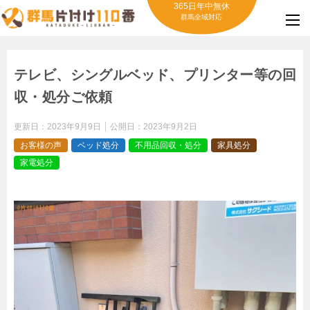
365日年中無休
群馬全域対応
テレビ、シングルベッド、プリンター等の回
収・処分ご依頼
更新日：
2023年9月9日
公開日：
2023年9月2日
お客様の声
ベッド処分
不用品回収・処分
家具処分
家電処分