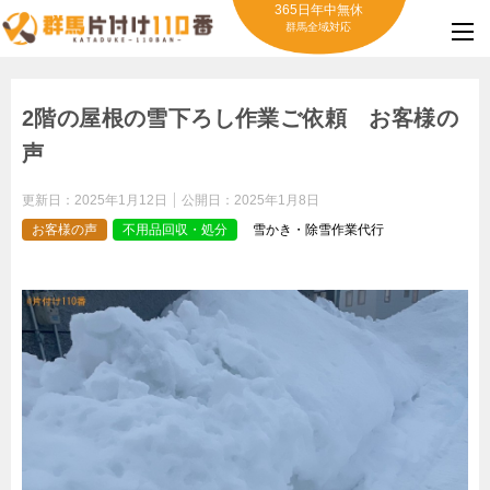
365日年中無休
群馬全域対応
2階の屋根の雪下ろし作業ご依頼 お客様の
声
更新日：
2025年1月12日
公開日：
2025年1月8日
お客様の声
不用品回収・処分
雪かき・除雪作業代行