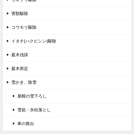
害獣駆除
コウモリ駆除
イタチ(ハクビシン)駆除
庭木伐採
庭木剪定
雪かき、除雪
屋根の雪下ろし
雪庇・氷柱落とし
車の救出