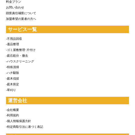
料金プラン
お問い合わせ
賠償責任補償について
加盟希望の業者の方へ
サービス一覧
-不用品回収
-遺品整理
-ゴミ屋敷整理･片付け
-庭石処分・撤去
-ハウスクリーニング
-特殊清掃
-ハチ駆除
-庭木伐採
-庭木剪定
-草刈り
運営会社
-会社概要
-利用規約
-個人情報保護方針
-特定商取引法に基づく表記