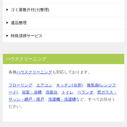
ゴミ屋敷片付け(整理)
遺品整理
特殊清掃サービス
ハウスクリーニング
各種
ハウスクリーニング
も対応しております。
フローリング
、
エアコン
、
キッチン(台所)
、
換気扇(レンジフ
ード)
、
浴室・浴槽
、
洗面台
、
トイレ
、
ベランダ
、
窓ガラス・
サッシ・網戸・雨戸
、
洗濯機・洗濯槽
など、すべてお任せく
ださい。