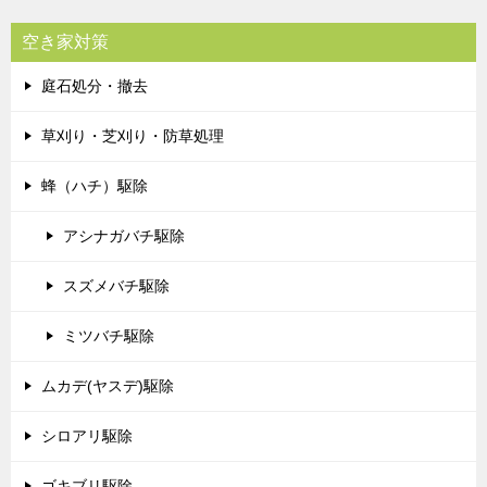
空き家対策
庭石処分・撤去
草刈り・芝刈り・防草処理
蜂（ハチ）駆除
アシナガバチ駆除
スズメバチ駆除
ミツバチ駆除
ムカデ(ヤスデ)駆除
シロアリ駆除
ゴキブリ駆除