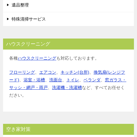
遺品整理
特殊清掃サービス
ハウスクリーニング
各種
ハウスクリーニング
も対応しております。
フローリング
、
エアコン
、
キッチン(台所)
、
換気扇(レンジフ
ード)
、
浴室・浴槽
、
洗面台
、
トイレ
、
ベランダ
、
窓ガラス・
サッシ・網戸・雨戸
、
洗濯機・洗濯槽
など、すべてお任せく
ださい。
空き家対策