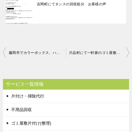
吉岡町にてタンスの回収処分 お客様の声
投
藤岡市でカラーボックス、ハンガーラックなど回収のご依頼 お客様の声
片品村にて一軒家のゴミ屋敷整理 お客様の声
稿
ナ
ビ
サービス一覧情報
ゲ
片付け・掃除代行
ー
シ
不用品回収
ョ
ゴミ屋敷片付け(整理)
ン