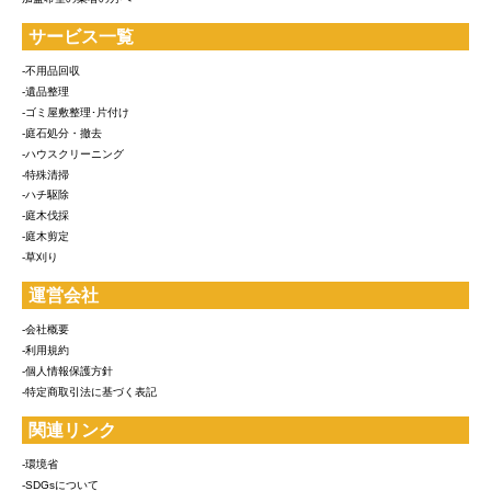
サービス一覧
-不用品回収
-遺品整理
-ゴミ屋敷整理･片付け
-庭石処分・撤去
-ハウスクリーニング
-特殊清掃
-ハチ駆除
-庭木伐採
-庭木剪定
-草刈り
運営会社
-会社概要
-利用規約
-個人情報保護方針
-特定商取引法に基づく表記
関連リンク
-環境省
-SDGsについて