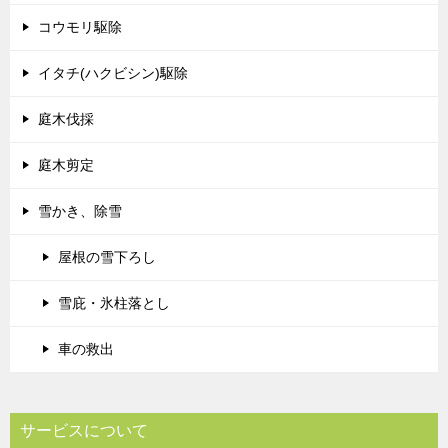
コウモリ駆除
イタチ(ハクビシン)駆除
庭木伐採
庭木剪定
雪かき、除雪
屋根の雪下ろし
雪庇・氷柱落とし
車の救出
サービスについて