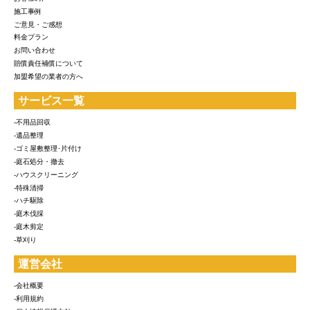
施工事例
ご意見・ご感想
料金プラン
お問い合わせ
賠償責任補償について
加盟希望の業者の方へ
サービス一覧
-不用品回収
-遺品整理
-ゴミ屋敷整理･片付け
-庭石処分・撤去
-ハウスクリーニング
-特殊清掃
-ハチ駆除
-庭木伐採
-庭木剪定
-草刈り
運営会社
-会社概要
-利用規約