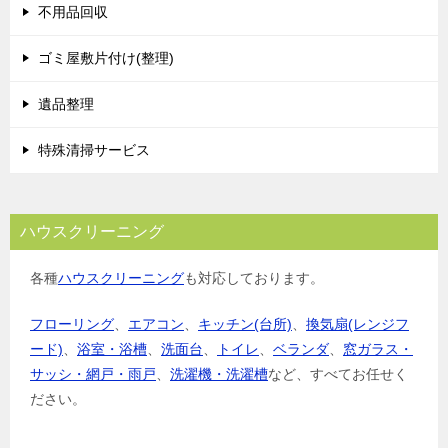
シ
不用品回収
ョ
ゴミ屋敷片付け(整理)
ン
遺品整理
特殊清掃サービス
ハウスクリーニング
各種
ハウスクリーニング
も対応しております。
フローリング
、
エアコン
、
キッチン(台所)
、
換気扇(レンジフ
ード)
、
浴室・浴槽
、
洗面台
、
トイレ
、
ベランダ
、
窓ガラス・
サッシ・網戸・雨戸
、
洗濯機・洗濯槽
など、すべてお任せく
ださい。