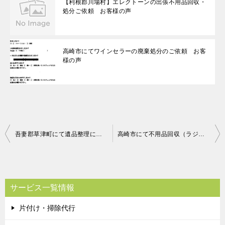
【利根郡川場村】エレクトーンの出張不用品回収・
処分ご依頼 お客様の声
高崎市にてワインセラーの廃棄処分のご依頼 お客
様の声
投
吾妻郡草津町にて遺品整理に伴う不用品回収（冷蔵庫、電子レンジ、仏壇処分、御霊抜き）のご依頼 匿名希望様の声
高崎市にて不用品回収（ラジカセ、コンポ、本棚、カラーボックス、布団）のご依頼 匿名希望様の声
稿
ナ
ビ
サービス一覧情報
ゲ
片付け・掃除代行
ー