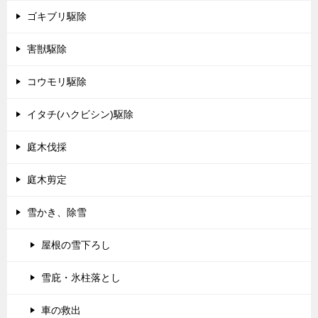
ゴキブリ駆除
害獣駆除
コウモリ駆除
イタチ(ハクビシン)駆除
庭木伐採
庭木剪定
雪かき、除雪
屋根の雪下ろし
雪庇・氷柱落とし
車の救出