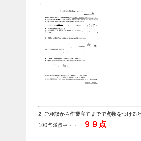
2. ご相談から作業完了までで点数をつける
９９点
100点満点中・・・