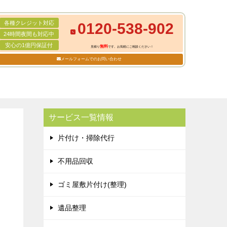
各種クレジット対応
0120-538-902
24時間夜間も対応中
安心の1億円保証付
無料
見積り
です。お気軽にご相談ください！
メールフォームでのお問い合わせ
サービス一覧情報
片付け・掃除代行
不用品回収
ゴミ屋敷片付け(整理)
遺品整理