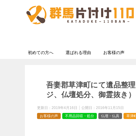
初めての方へ
選ばれる理由
お客様の声
吾妻郡草津町にて遺品整理
ジ、仏壇処分、御霊抜き）
更新日：
2019年4月16日
公開日：
2016年11月15日
お客様の声
不用品回収・処分
仏壇・仏具
草津