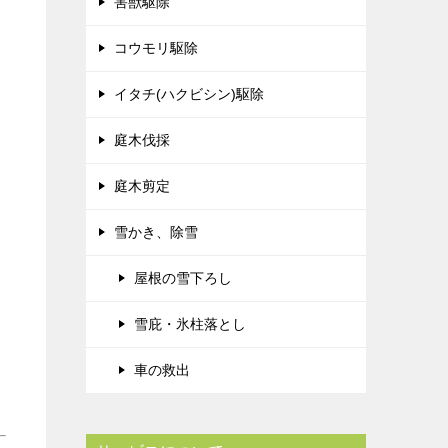
害獣駆除
コウモリ駆除
イタチ(ハクビシン)駆除
庭木伐採
庭木剪定
雪かき、除雪
屋根の雪下ろし
雪庇・氷柱落とし
車の救出