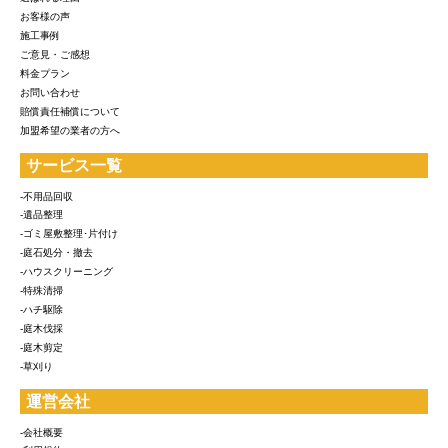
お客様の声
施工事例
ご意見・ご感想
料金プラン
お問い合わせ
賠償責任補償について
加盟希望の業者の方へ
サービス一覧
-不用品回収
-遺品整理
-ゴミ屋敷整理･片付け
-庭石処分・撤去
-ハウスクリーニング
-特殊清掃
-ハチ駆除
-庭木伐採
-庭木剪定
-草刈り
運営会社
-会社概要