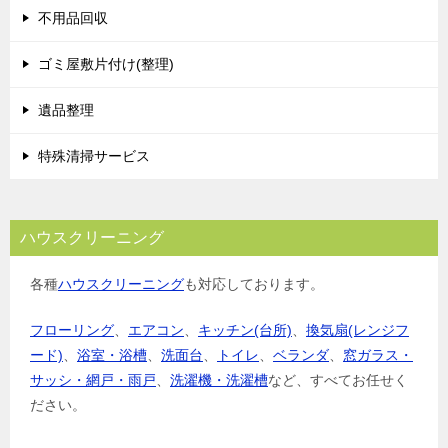
不用品回収
ゴミ屋敷片付け(整理)
遺品整理
特殊清掃サービス
ハウスクリーニング
各種
ハウスクリーニング
も対応しております。
フローリング
、
エアコン
、
キッチン(台所)
、
換気扇(レンジフ
ード)
、
浴室・浴槽
、
洗面台
、
トイレ
、
ベランダ
、
窓ガラス・
サッシ・網戸・雨戸
、
洗濯機・洗濯槽
など、すべてお任せく
ださい。