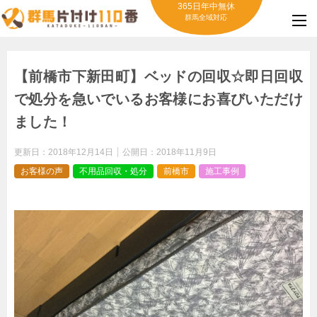
365日年中無休
群馬全域対応
【前橋市下新田町】ベッドの回収☆即日回収
で処分を急いでいるお客様にお喜びいただけ
ました！
更新日：
2018年12月14日
公開日：
2018年11月9日
お客様の声
不用品回収・処分
前橋市
施工事例