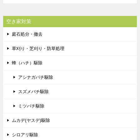
空き家対策
庭石処分・撤去
草刈り・芝刈り・防草処理
蜂（ハチ）駆除
アシナガバチ駆除
スズメバチ駆除
ミツバチ駆除
ムカデ(ヤスデ)駆除
シロアリ駆除