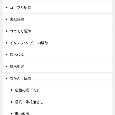
ゴキブリ駆除
害獣駆除
コウモリ駆除
イタチ(ハクビシン)駆除
庭木伐採
庭木剪定
雪かき、除雪
屋根の雪下ろし
雪庇・氷柱落とし
車の救出