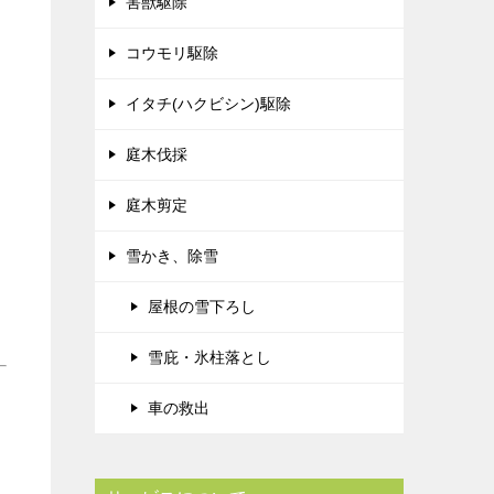
害獣駆除
コウモリ駆除
イタチ(ハクビシン)駆除
庭木伐採
庭木剪定
雪かき、除雪
屋根の雪下ろし
雪庇・氷柱落とし
車の救出