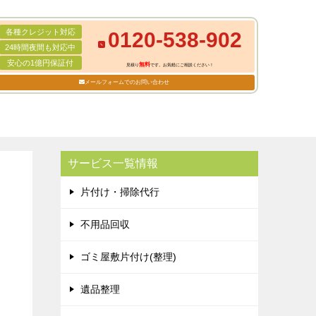
各種クレジット対応
0120-538-902
24時間夜間も対応中
安心の1億円保証付
無料
見積り
です。お気軽にご相談ください！
メールフォームでのお問い合わせ
サービス一覧情報
片付け・掃除代行
不用品回収
ゴミ屋敷片付け(整理)
遺品整理