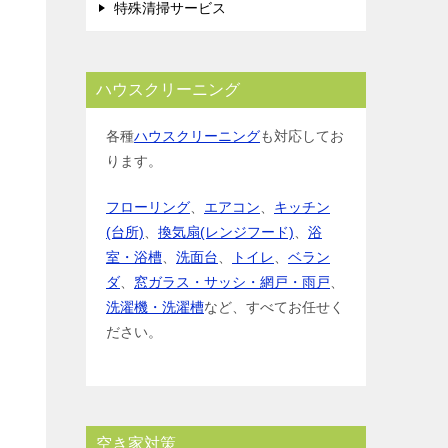
特殊清掃サービス
ハウスクリーニング
各種
ハウスクリーニング
も対応してお
ります。
フローリング
、
エアコン
、
キッチン
(台所)
、
換気扇(レンジフード)
、
浴
室・浴槽
、
洗面台
、
トイレ
、
ベラン
ダ
、
窓ガラス・サッシ・網戸・雨戸
、
洗濯機・洗濯槽
など、すべてお任せく
ださい。
空き家対策