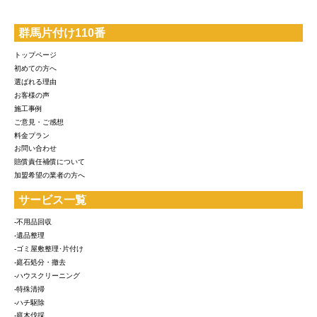
群馬片付け110番
トップページ
初めての方へ
選ばれる理由
お客様の声
施工事例
ご意見・ご感想
料金プラン
お問い合わせ
賠償責任補償について
加盟希望の業者の方へ
サービス一覧
-不用品回収
-遺品整理
-ゴミ屋敷整理･片付け
-庭石処分・撤去
-ハウスクリーニング
-特殊清掃
-ハチ駆除
-庭木伐採