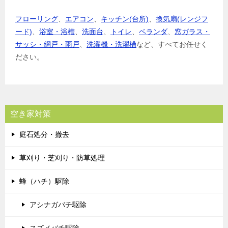
フローリング
、
エアコン
、
キッチン(台所)
、
換気扇(レンジフ
ード)
、
浴室・浴槽
、
洗面台
、
トイレ
、
ベランダ
、
窓ガラス・
サッシ・網戸・雨戸
、
洗濯機・洗濯槽
など、すべてお任せく
ださい。
空き家対策
庭石処分・撤去
草刈り・芝刈り・防草処理
蜂（ハチ）駆除
アシナガバチ駆除