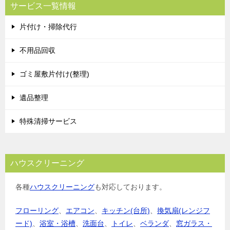
サービス一覧情報
片付け・掃除代行
不用品回収
ゴミ屋敷片付け(整理)
遺品整理
特殊清掃サービス
ハウスクリーニング
各種
ハウスクリーニング
も対応しております。
フローリング
、
エアコン
、
キッチン(台所)
、
換気扇(レンジフ
ード)
、
浴室・浴槽
、
洗面台
、
トイレ
、
ベランダ
、
窓ガラス・