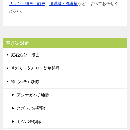
サッシ・網戸・雨戸
、
洗濯機・洗濯槽
など、すべてお任せく
ださい。
空き家対策
庭石処分・撤去
草刈り・芝刈り・防草処理
蜂（ハチ）駆除
アシナガバチ駆除
スズメバチ駆除
ミツバチ駆除