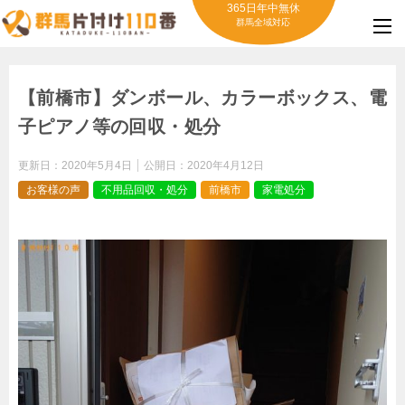
365日年中無休
群馬全域対応
【前橋市】ダンボール、カラーボックス、電
子ピアノ等の回収・処分
更新日：
2020年5月4日
公開日：
2020年4月12日
お客様の声
不用品回収・処分
前橋市
家電処分