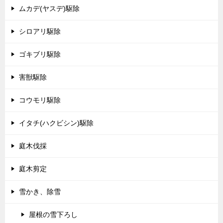
ムカデ(ヤスデ)駆除
シロアリ駆除
ゴキブリ駆除
害獣駆除
コウモリ駆除
イタチ(ハクビシン)駆除
庭木伐採
庭木剪定
雪かき、除雪
屋根の雪下ろし