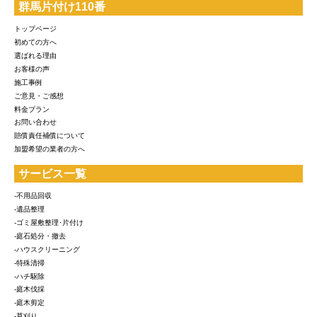
群馬片付け110番
トップページ
初めての方へ
選ばれる理由
お客様の声
施工事例
ご意見・ご感想
料金プラン
お問い合わせ
賠償責任補償について
加盟希望の業者の方へ
サービス一覧
-不用品回収
-遺品整理
-ゴミ屋敷整理･片付け
-庭石処分・撤去
-ハウスクリーニング
-特殊清掃
-ハチ駆除
-庭木伐採
-庭木剪定
-草刈り