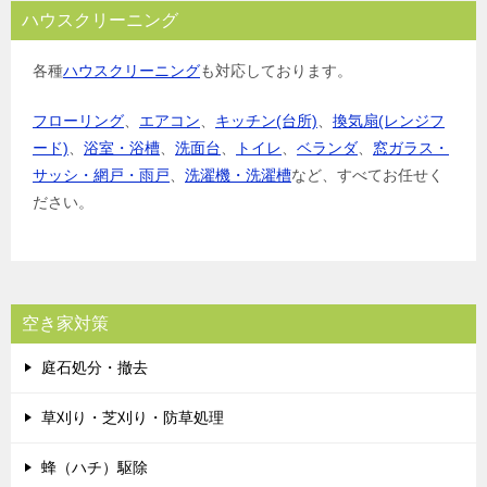
ハウスクリーニング
各種
ハウスクリーニング
も対応しております。
フローリング
、
エアコン
、
キッチン(台所)
、
換気扇(レンジフ
ード)
、
浴室・浴槽
、
洗面台
、
トイレ
、
ベランダ
、
窓ガラス・
サッシ・網戸・雨戸
、
洗濯機・洗濯槽
など、すべてお任せく
ださい。
空き家対策
庭石処分・撤去
草刈り・芝刈り・防草処理
蜂（ハチ）駆除