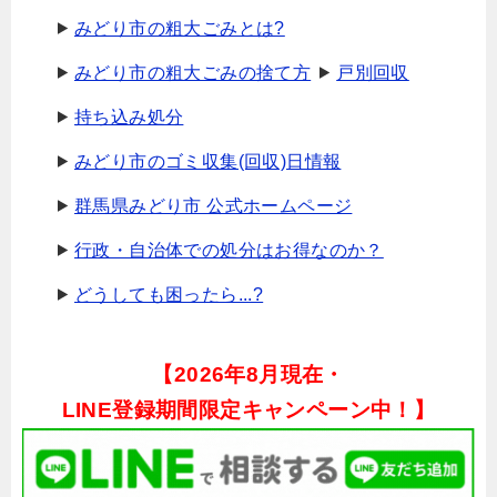
みどり市の粗大ごみとは?
みどり市の粗大ごみの捨て方
戸別回収
持ち込み処分
みどり市のゴミ収集(回収)日情報
群馬県みどり市 公式ホームページ
行政・自治体での処分はお得なのか？
どうしても困ったら...?
【
2026年8月現在・
LINE登録期間限定キャンペーン中！】