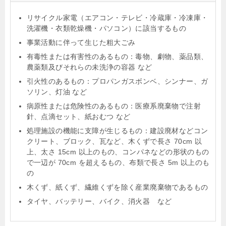
リサイクル家電（エアコン・テレビ・冷蔵庫・冷凍庫・
洗濯機・衣類乾燥機・パソコン）に該当するもの
事業活動に伴って生じた粗大ごみ
有毒性または有害性のあるもの：毒物、劇物、薬品類、
農薬類及びそれらの未洗浄の容器 など
引火性のあるもの：プロパンガスボンベ、シンナー、ガ
ソリン、灯油 など
病原性または危険性のあるもの：医療系廃棄物で注射
針、点滴セット、紙おむつ など
処理施設の機能に支障が生じるもの：建設廃材などコン
クリート、ブロック、瓦など、木くずで長さ 70cm 以
上、太さ 15cm 以上のもの、コンパネなどの形状のもの
で一辺が 70cm を超えるもの、布類で長さ 5m 以上のも
の
木くず、紙くず、繊維くずを除く産業廃棄物であるもの
タイヤ、バッテリー、バイク、消火器 など