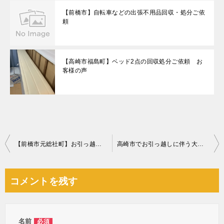
【前橋市】自転車などの出張不用品回収・処分ご依
頼
【高崎市福島町】ベッド2点の回収処分ご依頼 お
客様の声
投
【前橋市元総社町】お引っ越しの伴う不要品回収☆希望日での対応や、最適な料金プランのご提案にご満足いただけました！
高崎市でお引っ越しに伴う大型家具(本棚、食器棚、ベッドなど)の回収 お客様の声
稿
ナ
コメントを残す
ビ
ゲ
ー
名前
必須