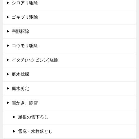
シロアリ駆除
ゴキブリ駆除
害獣駆除
コウモリ駆除
イタチ(ハクビシン)駆除
庭木伐採
庭木剪定
雪かき、除雪
屋根の雪下ろし
雪庇・氷柱落とし