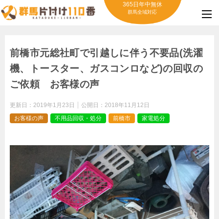
365日年中無休
群馬全域対応
前橋市元総社町で引越しに伴う不要品(洗濯
機、トースター、ガスコンロなど)の回収の
ご依頼 お客様の声
更新日：
2019年1月23日
公開日：
2018年11月12日
お客様の声
不用品回収・処分
前橋市
家電処分