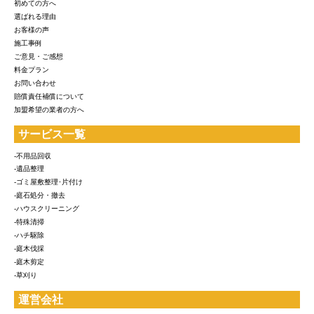
初めての方へ
選ばれる理由
お客様の声
施工事例
ご意見・ご感想
料金プラン
お問い合わせ
賠償責任補償について
加盟希望の業者の方へ
サービス一覧
-不用品回収
-遺品整理
-ゴミ屋敷整理･片付け
-庭石処分・撤去
-ハウスクリーニング
-特殊清掃
-ハチ駆除
-庭木伐採
-庭木剪定
-草刈り
運営会社