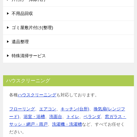
不用品回収
ゴミ屋敷片付け(整理)
遺品整理
特殊清掃サービス
ハウスクリーニング
各種
ハウスクリーニング
も対応しております。
フローリング
、
エアコン
、
キッチン(台所)
、
換気扇(レンジフ
ード)
、
浴室・浴槽
、
洗面台
、
トイレ
、
ベランダ
、
窓ガラス・
サッシ・網戸・雨戸
、
洗濯機・洗濯槽
など、すべてお任せく
ださい。