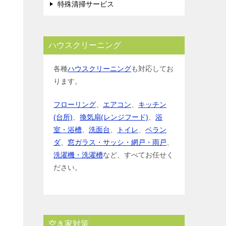
特殊清掃サービス
ハウスクリーニング
各種
ハウスクリーニング
も対応してお
ります。
フローリング
、
エアコン
、
キッチン
(台所)
、
換気扇(レンジフード)
、
浴
室・浴槽
、
洗面台
、
トイレ
、
ベラン
ダ
、
窓ガラス・サッシ・網戸・雨戸
、
洗濯機・洗濯槽
など、すべてお任せく
ださい。
空き家対策