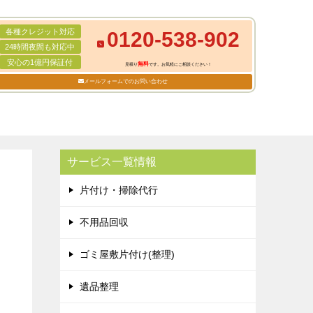
各種クレジット対応
0120-538-902
24時間夜間も対応中
安心の1億円保証付
無料
見積り
です。お気軽にご相談ください！
メールフォームでのお問い合わせ
サービス一覧情報
片付け・掃除代行
不用品回収
ゴミ屋敷片付け(整理)
遺品整理