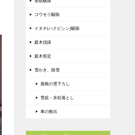
害獣駆除
コウモリ駆除
イタチ(ハクビシン)駆除
庭木伐採
庭木剪定
雪かき、除雪
屋根の雪下ろし
雪庇・氷柱落とし
車の救出