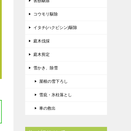
害獣駆除
コウモリ駆除
イタチ(ハクビシン)駆除
庭木伐採
庭木剪定
雪かき、除雪
屋根の雪下ろし
雪庇・氷柱落とし
車の救出