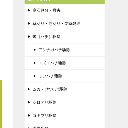
庭石処分・撤去
草刈り・芝刈り・防草処理
蜂（ハチ）駆除
アシナガバチ駆除
スズメバチ駆除
ミツバチ駆除
ムカデ(ヤスデ)駆除
シロアリ駆除
ゴキブリ駆除