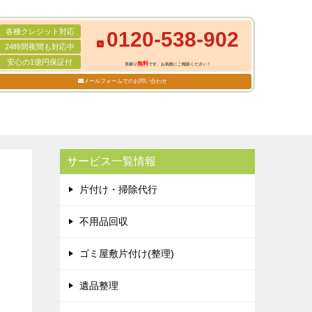
各種クレジット対応
0120-538-902
24時間夜間も対応中
安心の1億円保証付
無料
見積り
です。お気軽にご相談ください！
メールフォームでのお問い合わせ
サービス一覧情報
片付け・掃除代行
不用品回収
ゴミ屋敷片付け(整理)
遺品整理