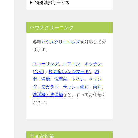
特殊清掃サービス
ハウスクリーニング
各種
ハウスクリーニング
も対応してお
ります。
フローリング
、
エアコン
、
キッチン
(台所)
、
換気扇(レンジフード)
、
浴
室・浴槽
、
洗面台
、
トイレ
、
ベラン
ダ
、
窓ガラス・サッシ・網戸・雨戸
、
洗濯機・洗濯槽
など、すべてお任せく
ださい。
空き家対策